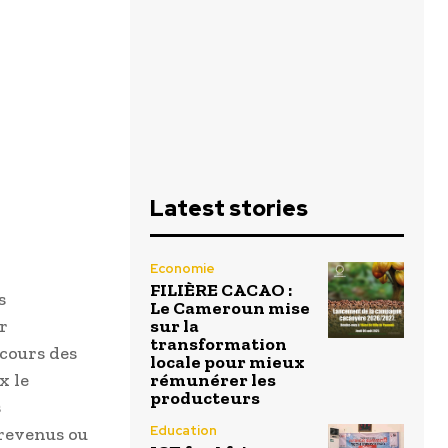
Latest stories
Economie
FILIÈRE CACAO :
s
Le Cameroun mise
sur la
r
transformation
 cours des
locale pour mieux
rémunérer les
x le
producteurs
s
Education
 revenus ou