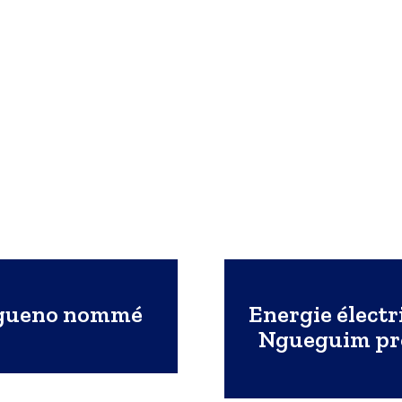
ogueno nommé
Energie électr
Ngueguim prop