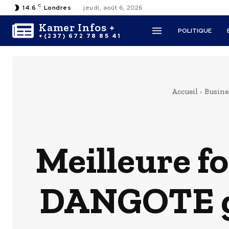
C
14.6
Londres
jeudi, août 6, 2026
Kamer Infos +
POLITIQUE
+(237) 672 78 85 41
Accueil
Busine
Meilleure f
DANGOTE ga