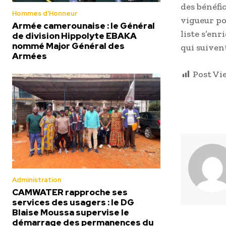
des bénéfi
Hommes d'Honneur
vigueur po
Armée camerounaise : le Général
liste s’enr
de division Hippolyte EBAKA
nommé Major Général des
qui suiven
Armées
Post Vi
Administration
CAMWATER rapproche ses
services des usagers : le DG
Blaise Moussa supervise le
démarrage des permanences du