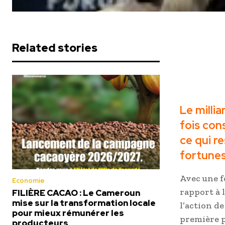
Related stories
Meilleure 
en Afrique
Le milli
fois con
ce qui r
fortunes
Avec une fo
Economie
rapport à 
FILIÈRE CACAO : Le Cameroun
mise sur la transformation locale
l’action d
pour mieux rémunérer les
première p
producteurs