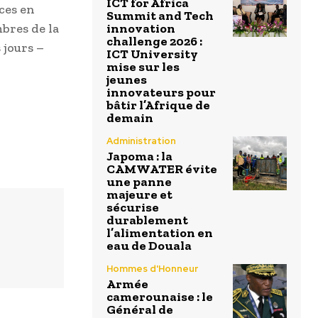
ICT for Africa
ces en
Summit and Tech
innovation
bres de la
challenge 2026 :
 jours –
ICT University
mise sur les
jeunes
innovateurs pour
bâtir l’Afrique de
demain
Administration
Japoma : la
CAMWATER évite
une panne
majeure et
sécurise
durablement
l’alimentation en
eau de Douala
Hommes d'Honneur
Armée
camerounaise : le
Général de