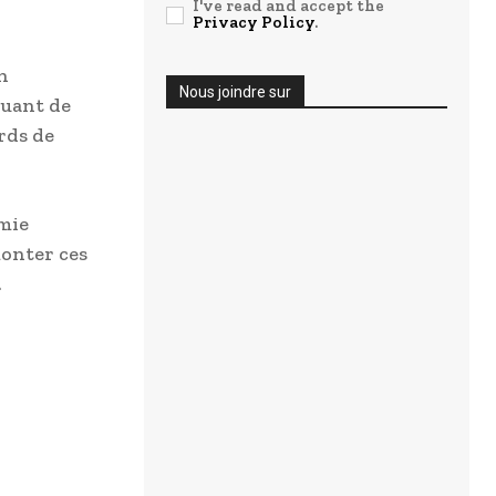
I've read and accept the
Privacy Policy
.
n
Nous joindre sur
quant de
rds de
omie
monter ces
.