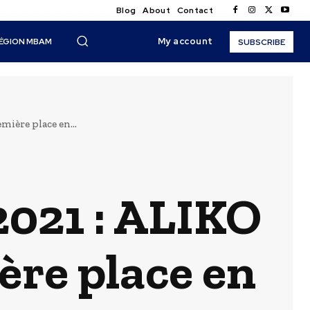
Blog
About
Contact
My account
ÉGION MBAM
SUBSCRIBE
ière place en...
2021 : ALIKO
re place en