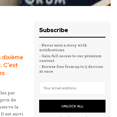
Subscribe
re place
- Never miss a story with
notifications
a dixième
- Gain full access to our premium
content
. C’est
- Browse free from up to 5 devices
at once
es
plus par
 prix de
nserve la
UNLOCK ALL
l est suivi