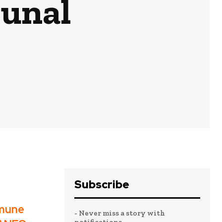
munal
Subscribe
mmune
- Never miss a story with