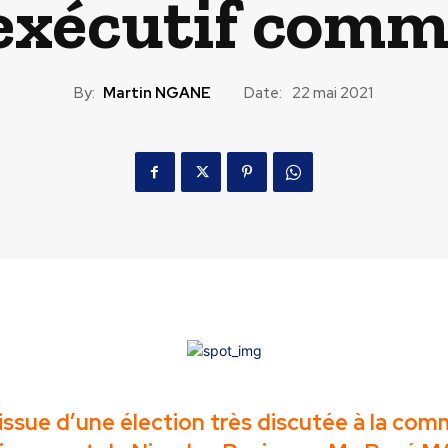
’exécutif com
By:
Martin NGANE
Date:
22 mai 2021
l’issue d’une élection très discutée à la co