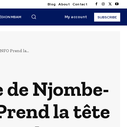
Blog
About
Contact
My account
ÉGION MBAM
SUBSCRIBE
FO Prend la...
e de Njombe-
rend la tête