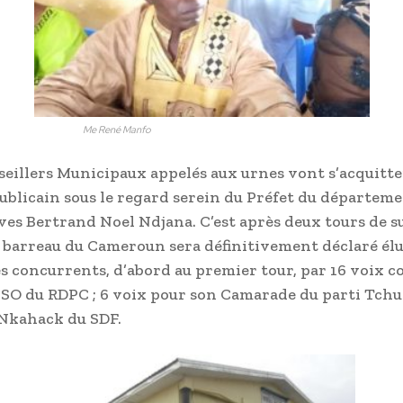
Me René Manfo
seillers Municipaux appelés aux urnes vont s’acquitte
ublicain sous le regard serein du Préfet du départem
es Bertrand Noel Ndjana. C’est après deux tours de s
u barreau du Cameroun sera définitivement déclaré élu.
s concurrents, d’abord au premier tour, par 16 voix c
O du RDPC ; 6 voix pour son Camarade du parti Tchu
Nkahack du SDF.