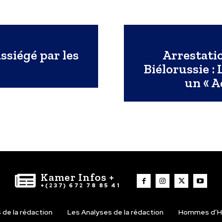
ssiégé par les
Arrestati
Biélorussie :
un « A
Kamer Infos +
+(237) 672 78 85 41
de la rédaction
Les Analyses de la rédaction
Hommes d’H