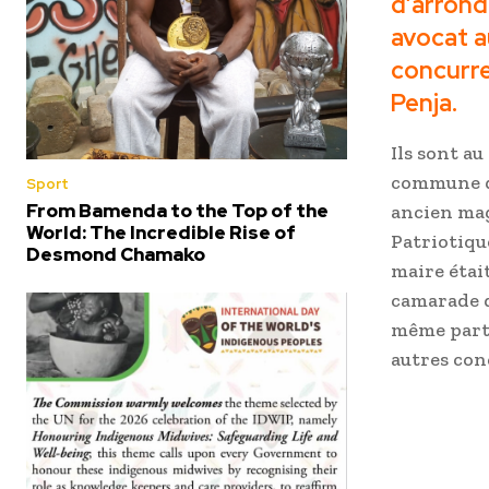
d’arron
avocat a
concurre
Penja.
Ils sont au
commune de
Sport
From Bamenda to the Top of the
ancien mag
World: The Incredible Rise of
Patriotiqu
Desmond Chamako
maire étai
camarade d
même parti
autres co