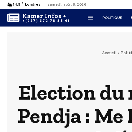
C
14.5
Londres
samedi, août 8, 2026
Kamer Infos +
POLITIQUE
+(237) 672 78 85 41
Accueil
Polit
Election du
Pendja : Me