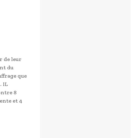
r de leur
ent du
uffrage que
 IL
ontre 8
ente et 4