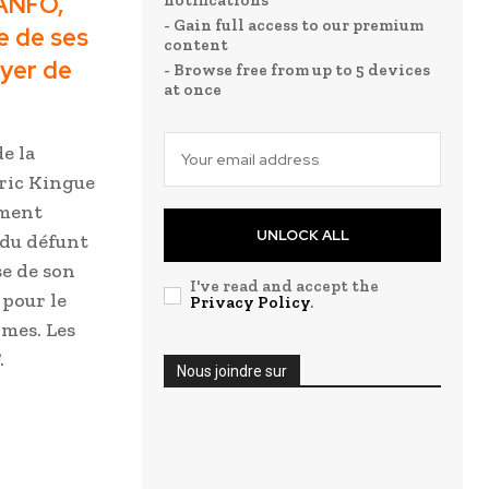
MANFO,
notifications
- Gain full access to our premium
e de ses
content
oyer de
- Browse free from up to 5 devices
at once
de la
ric Kingue
ement
UNLOCK ALL
 du défunt
se de son
I've read and accept the
 pour le
Privacy Policy
.
rmes. Les
.
Nous joindre sur