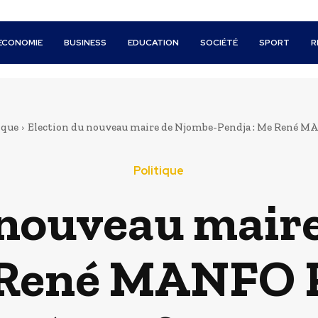
ECONOMIE
BUSINESS
EDUCATION
SOCIÉTÉ
SPORT
R
ique
Election du nouveau maire de Njombe-Pendja : Me René MAN
Politique
 nouveau mair
 René MANFO P