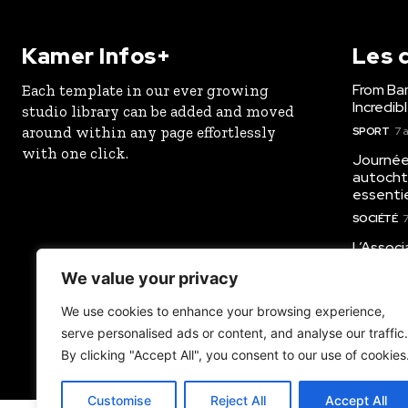
Kamer Infos+
Les d
From Ba
Each template in our ever growing
Incredi
studio library can be added and moved
around within any page effortlessly
SPORT
7 
with one click.
Journée
autochto
essenti
SOCIÉTÉ
7
L’Assoc
Changem
We value your privacy
sensibi
communa
We use cookies to enhance your browsing experience,
GENRE AU 
serve personalised ads or content, and analyse our traffic.
By clicking "Accept All", you consent to our use of cookies
Customise
Reject All
Accept All