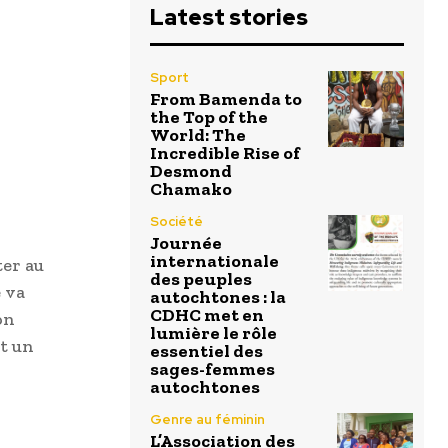
Latest stories
Sport
From Bamenda to
the Top of the
World: The
Incredible Rise of
Desmond
Chamako
Société
Journée
internationale
er au
des peuples
 va
autochtones : la
CDHC met en
on
lumière le rôle
et un
essentiel des
sages-femmes
autochtones
Genre au féminin
L’Association des