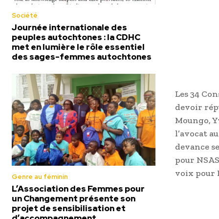
Société
Journée internationale des
peuples autochtones : la CDHC
met en lumière le rôle essentiel
des sages-femmes autochtones
Les 34 Con
devoir rép
Moungo, Yv
l’avocat a
devance se
pour NSASS
voix pour 
Genre au féminin
L’Association des Femmes pour
un Changement présente son
projet de sensibilisation et
d’accompagnement