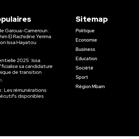
opulaires
Sitemap
de Garoua-Cameroun :
Politique
ahim El Rachidine Yerima
Economie
on Issa Hayatou
Business
Education
tielle 2025 : Issa
ficialise sa candidature
Société
ique de transition
Sport
25
Région Mbam
x : Les rémunérations
écutifs disponibles