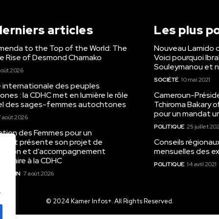
erniers articles
Les plus p
menda to the Top of the World: The
Nouveau Lamido 
ble Rise of Desmond Chamako
Voici pourquoi Ibr
Souleymanou et n
août 2026
SOCIÉTÉ
10 mai 2021
 internationale des peuples
nes : la CDHC met en lumière le rôle
Cameroun-Présiden
el des sages-femmes autochtones
Tchiroma Bakary of
pour un mandat un
 août 2026
POLITIQUE
25 juillet 20
iation des Femmes pour un
ent présente son projet de
Conseils régionau
lisation et d’accompagnement
mensuelles des ex
utaire à la CDHC
POLITIQUE
14 avril 2021
FÉMININ
7 août 2026
.
© 2024 Kamer Infos+. All Rights Reserved.