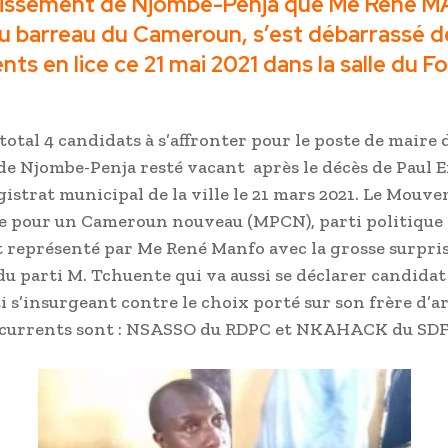
dissement de Njombe-Penja que Me René 
u barreau du Cameroun, s’est débarrassé d
nts en lice ce 21 mai 2021 dans la salle du F
 total 4 candidats à s’affronter pour le poste de maire 
 Njombe-Penja resté vacant après le décès de Paul E
istrat municipal de la ville le 21 mars 2021. Le Mouv
e pour un Cameroun nouveau (MPCN), parti politique
t représenté par Me René Manfo avec la grosse surpri
u parti M. Tchuente qui va aussi se déclarer candidat
 s’insurgeant contre le choix porté sur son frère d’a
ncurrents sont : NSASSO du RDPC et NKAHACK du SDF