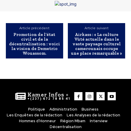
Article précédent
Article suivant
Promotion de l’état
Airkass : « La culture
civil et de la
Vùté actuelle dans le
décentralisation : voici
vaste paysage culturel
la vision de Demetrio
camerounais occupe
Wouassom.
une place remarquable »
Kamer Infos +
+(237) 672 78 85 41
Politique
Administration
Business
Les Enquêtes de la rédaction
Les Analyses de la rédaction
Hommes d’Honneur
Région Mbam
Interview
Décentralisation