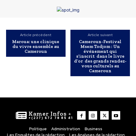
Article précédent
Article suivant
Maroua: une clinique
Cameroun-Festival
du vivre ensemble au
Msem Todjom : Un
Cameroun
événement qui
s’inscrit dans le livre
d’or des grands rendez-
vous culturels au
Cameroun
Kamer Infos +
+(237) 672 78 85 41
Politique
Administration
Business
Les Enquêtes de la rédaction
Les Analyses de la rédaction