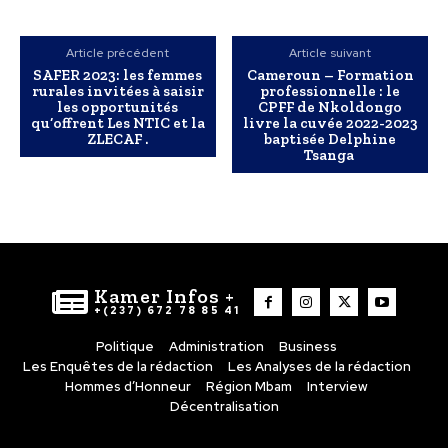
Article précédent
Article suivant
SAFER 2023: les femmes
Cameroun – Formation
rurales invitées à saisir
professionnelle : le
les opportunités
CPFF de Nkoldongo
qu’offrent Les NTIC et la
livre la cuvée 2022-2023
ZLECAF .
baptisée Delphine
Tsanga
Kamer Infos +
+(237) 672 78 85 41
Politique
Administration
Business
Les Enquêtes de la rédaction
Les Analyses de la rédaction
Hommes d’Honneur
Région Mbam
Interview
Décentralisation