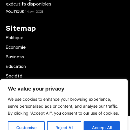
exécutifs disponibles
POLITIQUE
14 avril 2021
Sitemap
Politique
Economie
Business
Education
Société
Sport
We value your privacy
Région Mbam
We use cookies to enhance your browsing experience,
serve personalised ads or content, and analyse our traffic.
© 2024 Kamer Infos+. All Rights Reserved.
By clicking "Accept All", you consent to our use of cookies.
Customise
Reject All
Accept All