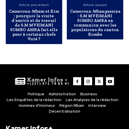
Article précédent
Article suivant
Cameroun-Mbam et Kim
Cameroun-Mbangassina
: pourquoi la visite
: S.M MVEIMANI
d’amitié et de travail
SOMBO AMBA en
de S.M MVEIMANI
communion avec les
SOMBO AMBA fait elle
populations du canton
peur à certains chefs
Kombe
Vuté ?
Kamer Infos +
+(237) 672 78 85 41
Politique
Administration
Business
Les Enquêtes de la rédaction
Les Analyses de la rédaction
Hommes d’Honneur
Région Mbam
Interview
Décentralisation
Kamer Infos+