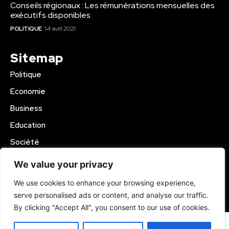
Conseils régionaux : Les rémunérations mensuelles des
exécutifs disponibles
POLITIQUE
14 avril 2021
Sitemap
Politique
Economie
Business
Education
Société
Sport
We value your privacy
Région Mbam
We use cookies to enhance your browsing experience,
serve personalised ads or content, and analyse our traffic.
© 2024 Kamer Infos+. All Rights Reserved.
By clicking "Accept All", you consent to our use of cookies.