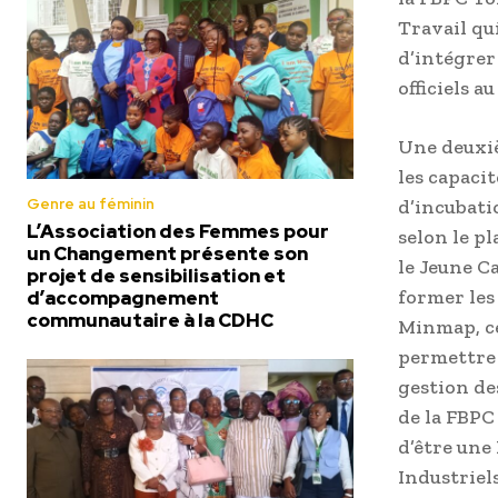
Travail qu
d’intégrer
officiels 
Une deuxiè
les capaci
Genre au féminin
d’incubati
L’Association des Femmes pour
selon le p
un Changement présente son
le Jeune C
projet de sensibilisation et
former les 
d’accompagnement
communautaire à la CDHC
Minmap, ce
permettre a
gestion de
de la FBPC 
d’être une
Industriel