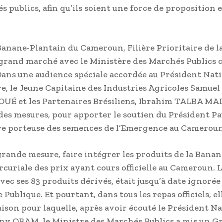
 publics, afin qu’ils soient une force de proposition e
 Banane-Plantain du Cameroun, Filière Prioritaire de l
grand marché avec le Ministère des Marchés Publics c
Dans une audience spéciale accordée au Président Nat
ère, le Jeune Capitaine des Industries Agricoles Samue
É et les Partenaires Brésiliens, Ibrahim TALBA MAL
des mesures, pour apporter le soutien du Président Pa
ère porteuse des semences de l’Emergence au Cameroun
rande mesure, faire intégrer les produits de la Bana
rcuriale des prix ayant cours officielle au Cameroun. 
vec ses 83 produits dérivés, était jusqu’à date ignorée 
blique. Et pourtant, dans tous les repas officiels, ell
aison pour laquelle, après avoir écouté le Président N
ny OBAM, le Ministre des Marchés Publics a mis un G