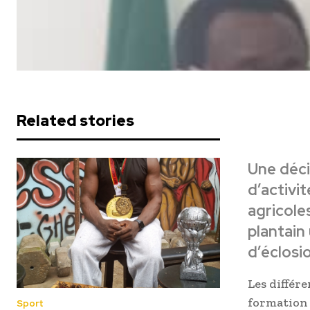
Related stories
Une déci
d’activit
agricole
plantain
d’éclosi
Les différ
formation d
Sport