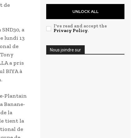
t de
UNLOCK ALL
I've read and accept the
a SND30, a
Privacy Policy
.
e lundi 13
ional de
Nous joindre sur
l Tony
LA a pris
ul BIYA à
.
ne-Plantain
La Banane-
de la
e tient la
ational de
roupe de