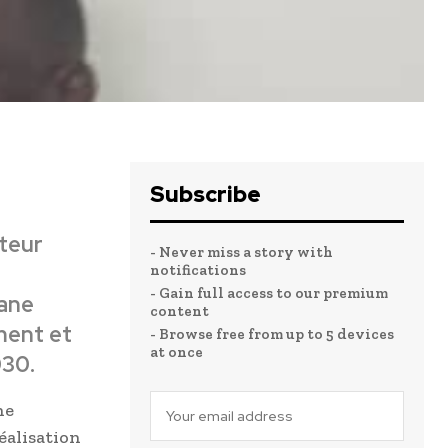
Subscribe
cteur
- Never miss a story with
notifications
- Gain full access to our premium
nane
content
ment et
- Browse free from up to 5 devices
at once
030.
ne
éalisation