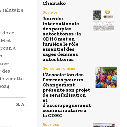
Chamako
n salutaire
Société
Journée
internationale
des peuples
t de ce
autochtones : la
CDHC met en
AM et
lumière le rôle
eroun à
essentiel des
sages-femmes
ch
autochtones
ane-
Genre au féminin
c des
L’Association des
nde vedette
Femmes pour un
Changement
2024
présente son projet
de sensibilisation
et
S. A.
d’accompagnement
communautaire à
la CDHC
Business