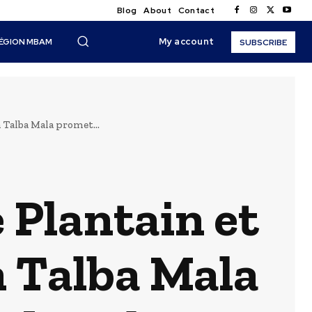
Blog
About
Contact
My account
ÉGION MBAM
SUBSCRIBE
 Talba Mala promet...
 Plantain et
m Talba Mala