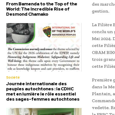
From Bamenda to the Top of the
des marchés
World: The Incredible Rise of
gestion.
Desmond Chamako
La Filière
conclu un 
Mai 2024. 
cette Fili
OBAM BIKOU
trois gran
cette Fili
Société
Première g
Journée internationale des
dans la Me
peuples autochtones : la CDHC
Plantain, a
met en lumière le rôle essentiel
des sages-femmes autochtones
Commande Pu
vedette. R
la FBPC To