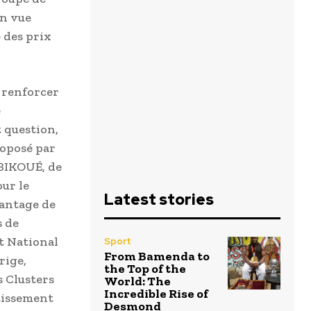
en vue
 des prix
 renforcer
e
t question,
roposé par
 BIKOUÉ, de
our le
Latest stories
vantage de
s de
nt National
Sport
From Bamenda to
rige,
the Top of the
s Clusters
World: The
Incredible Rise of
stissement
Desmond