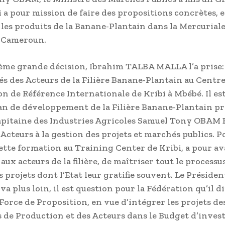
i a pour mission de faire des propositions concrètes, 
 les produits de la Banane-Plantain dans la Mercuriale
au Cameroun.
me grande décision, Ibrahim TALBA MALLA l’a prise:
tés des Acteurs de la Filière Banane-Plantain au Centr
on de Référence Internationale de Kribi à Mbébé. Il es
lan de développement de la Filière Banane-Plantain p
apitaine des Industries Agricoles Samuel Tony OBAM
Acteurs à la gestion des projets et marchés publics. P
tte formation au Training Center de Kribi, a pour a
ux acteurs de la filière, de maîtriser tout le processu
s projets dont l’Etat leur gratifie souvent. Le Préside
va plus loin, il est question pour la Fédération qu’il di
 Force de Proposition, en vue d’intégrer les projets de
s de Production et des Acteurs dans le Budget d’inve