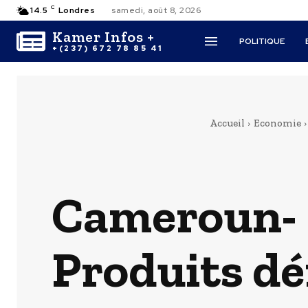
C
14.5
Londres
samedi, août 8, 2026
Kamer Infos +
POLITIQUE
+(237) 672 78 85 41
Accueil
Economie
Cameroun- F
Produits dé