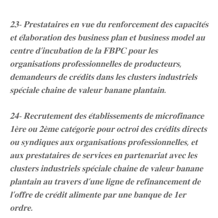
𝟐𝟑- 𝐏𝐫𝐞𝐬𝐭𝐚𝐭𝐚𝐢𝐫𝐞𝐬 𝐞𝐧 𝐯𝐮𝐞 𝐝𝐮 𝐫𝐞𝐧𝐟𝐨𝐫𝐜𝐞𝐦𝐞𝐧𝐭 𝐝𝐞𝐬 𝐜𝐚𝐩𝐚𝐜𝐢𝐭𝐞́𝐬
𝐞𝐭 𝐞́𝐥𝐚𝐛𝐨𝐫𝐚𝐭𝐢𝐨𝐧 𝐝𝐞𝐬 𝐛𝐮𝐬𝐢𝐧𝐞𝐬𝐬 𝐩𝐥𝐚𝐧 𝐞𝐭 𝐛𝐮𝐬𝐢𝐧𝐞𝐬𝐬 𝐦𝐨𝐝𝐞𝐥 𝐚𝐮
𝐜𝐞𝐧𝐭𝐫𝐞 𝐝’𝐢𝐧𝐜𝐮𝐛𝐚𝐭𝐢𝐨𝐧 𝐝𝐞 𝐥𝐚 𝐅𝐁𝐏𝐂 𝐩𝐨𝐮𝐫 𝐥𝐞𝐬
𝐨𝐫𝐠𝐚𝐧𝐢𝐬𝐚𝐭𝐢𝐨𝐧𝐬 𝐩𝐫𝐨𝐟𝐞𝐬𝐬𝐢𝐨𝐧𝐧𝐞𝐥𝐥𝐞𝐬 𝐝𝐞 𝐩𝐫𝐨𝐝𝐮𝐜𝐭𝐞𝐮𝐫𝐬,
𝐝𝐞𝐦𝐚𝐧𝐝𝐞𝐮𝐫𝐬 𝐝𝐞 𝐜𝐫𝐞́𝐝𝐢𝐭𝐬 𝐝𝐚𝐧𝐬 𝐥𝐞𝐬 𝐜𝐥𝐮𝐬𝐭𝐞𝐫𝐬 𝐢𝐧𝐝𝐮𝐬𝐭𝐫𝐢𝐞𝐥𝐬
𝐬𝐩𝐞́𝐜𝐢𝐚𝐥𝐞 𝐜𝐡𝐚𝐢𝐧𝐞 𝐝𝐞 𝐯𝐚𝐥𝐞𝐮𝐫 𝐛𝐚𝐧𝐚𝐧𝐞 𝐩𝐥𝐚𝐧𝐭𝐚𝐢𝐧.
𝟐𝟒- 𝐑𝐞𝐜𝐫𝐮𝐭𝐞𝐦𝐞𝐧𝐭 𝐝𝐞𝐬 𝐞́𝐭𝐚𝐛𝐥𝐢𝐬𝐬𝐞𝐦𝐞𝐧𝐭𝐬 𝐝𝐞 𝐦𝐢𝐜𝐫𝐨𝐟𝐢𝐧𝐚𝐧𝐜𝐞
𝟏𝐞̀𝐫𝐞 𝐨𝐮 𝟐𝐞̀𝐦𝐞 𝐜𝐚𝐭𝐞́𝐠𝐨𝐫𝐢𝐞 𝐩𝐨𝐮𝐫 𝐨𝐜𝐭𝐫𝐨𝐢 𝐝𝐞𝐬 𝐜𝐫𝐞́𝐝𝐢𝐭𝐬 𝐝𝐢𝐫𝐞𝐜𝐭𝐬
𝐨𝐮 𝐬𝐲𝐧𝐝𝐢𝐪𝐮𝐞𝐬 𝐚𝐮𝐱 𝐨𝐫𝐠𝐚𝐧𝐢𝐬𝐚𝐭𝐢𝐨𝐧𝐬 𝐩𝐫𝐨𝐟𝐞𝐬𝐬𝐢𝐨𝐧𝐧𝐞𝐥𝐥𝐞𝐬, 𝐞𝐭
𝐚𝐮𝐱 𝐩𝐫𝐞𝐬𝐭𝐚𝐭𝐚𝐢𝐫𝐞𝐬 𝐝𝐞 𝐬𝐞𝐫𝐯𝐢𝐜𝐞𝐬 𝐞𝐧 𝐩𝐚𝐫𝐭𝐞𝐧𝐚𝐫𝐢𝐚𝐭 𝐚𝐯𝐞𝐜 𝐥𝐞𝐬
𝐜𝐥𝐮𝐬𝐭𝐞𝐫𝐬 𝐢𝐧𝐝𝐮𝐬𝐭𝐫𝐢𝐞𝐥𝐬 𝐬𝐩𝐞́𝐜𝐢𝐚𝐥𝐞 𝐜𝐡𝐚𝐢𝐧𝐞 𝐝𝐞 𝐯𝐚𝐥𝐞𝐮𝐫 𝐛𝐚𝐧𝐚𝐧𝐞
𝐩𝐥𝐚𝐧𝐭𝐚𝐢𝐧 𝐚𝐮 𝐭𝐫𝐚𝐯𝐞𝐫𝐬 𝐝’𝐮𝐧𝐞 𝐥𝐢𝐠𝐧𝐞 𝐝𝐞 𝐫𝐞𝐟𝐢𝐧𝐚𝐧𝐜𝐞𝐦𝐞𝐧𝐭 𝐝𝐞
𝐥’𝐨𝐟𝐟𝐫𝐞 𝐝𝐞 𝐜𝐫𝐞́𝐝𝐢𝐭 𝐚𝐥𝐢𝐦𝐞𝐧𝐭𝐞 𝐩𝐚𝐫 𝐮𝐧𝐞 𝐛𝐚𝐧𝐪𝐮𝐞 𝐝𝐞 𝟏𝐞𝐫
𝐨𝐫𝐝𝐫𝐞.