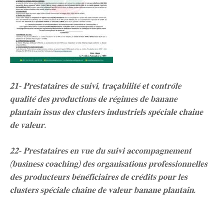
𝟐𝟏- 𝐏𝐫𝐞𝐬𝐭𝐚𝐭𝐚𝐢𝐫𝐞𝐬 𝐝𝐞 𝐬𝐮𝐢𝐯𝐢, 𝐭𝐫𝐚𝐜̧𝐚𝐛𝐢𝐥𝐢𝐭𝐞́ 𝐞𝐭 𝐜𝐨𝐧𝐭𝐫𝐨̂𝐥𝐞
𝐪𝐮𝐚𝐥𝐢𝐭𝐞́ 𝐝𝐞𝐬 𝐩𝐫𝐨𝐝𝐮𝐜𝐭𝐢𝐨𝐧𝐬 𝐝𝐞 𝐫𝐞́𝐠𝐢𝐦𝐞𝐬 𝐝𝐞 𝐛𝐚𝐧𝐚𝐧𝐞
𝐩𝐥𝐚𝐧𝐭𝐚𝐢𝐧 𝐢𝐬𝐬𝐮𝐬 𝐝𝐞𝐬 𝐜𝐥𝐮𝐬𝐭𝐞𝐫𝐬 𝐢𝐧𝐝𝐮𝐬𝐭𝐫𝐢𝐞𝐥𝐬 𝐬𝐩𝐞́𝐜𝐢𝐚𝐥𝐞 𝐜𝐡𝐚𝐢𝐧𝐞
𝐝𝐞 𝐯𝐚𝐥𝐞𝐮𝐫.
𝟐𝟐- 𝐏𝐫𝐞𝐬𝐭𝐚𝐭𝐚𝐢𝐫𝐞𝐬 𝐞𝐧 𝐯𝐮𝐞 𝐝𝐮 𝐬𝐮𝐢𝐯𝐢 𝐚𝐜𝐜𝐨𝐦𝐩𝐚𝐠𝐧𝐞𝐦𝐞𝐧𝐭
(𝐛𝐮𝐬𝐢𝐧𝐞𝐬𝐬 𝐜𝐨𝐚𝐜𝐡𝐢𝐧𝐠) 𝐝𝐞𝐬 𝐨𝐫𝐠𝐚𝐧𝐢𝐬𝐚𝐭𝐢𝐨𝐧𝐬 𝐩𝐫𝐨𝐟𝐞𝐬𝐬𝐢𝐨𝐧𝐧𝐞𝐥𝐥𝐞𝐬
𝐝𝐞𝐬 𝐩𝐫𝐨𝐝𝐮𝐜𝐭𝐞𝐮𝐫𝐬 𝐛𝐞́𝐧𝐞́𝐟𝐢𝐜𝐢𝐚𝐢𝐫𝐞𝐬 𝐝𝐞 𝐜𝐫𝐞́𝐝𝐢𝐭𝐬 𝐩𝐨𝐮𝐫 𝐥𝐞𝐬
𝐜𝐥𝐮𝐬𝐭𝐞𝐫𝐬 𝐬𝐩𝐞́𝐜𝐢𝐚𝐥𝐞 𝐜𝐡𝐚𝐢𝐧𝐞 𝐝𝐞 𝐯𝐚𝐥𝐞𝐮𝐫 𝐛𝐚𝐧𝐚𝐧𝐞 𝐩𝐥𝐚𝐧𝐭𝐚𝐢𝐧.