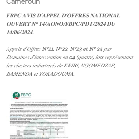
Cameroun
𝐅𝐁𝐏𝐂 𝐀𝐕𝐈𝐒 𝐃’𝐀𝐏𝐏𝐄𝐋 𝐃’𝐎𝐅𝐅𝐑𝐄𝐒 𝐍𝐀𝐓𝐈𝐎𝐍𝐀𝐋
𝐎𝐔𝐕𝐄𝐑𝐓 𝐍° 𝟏𝟒/𝐀𝐎𝐍𝐎/𝐅𝐁𝐏𝐂/𝐏𝐃𝐓/𝟐𝟎𝟐𝟒 𝐃𝐔
𝟏𝟒/𝟎𝟔/𝟐𝟎𝟐𝟒.
𝐴𝑝𝑝𝑒𝑙𝑠 𝑑’𝑂𝑓𝑓𝑟𝑒𝑠 N°21, N°22, N°23 et N° 24 𝑝𝑎𝑟
𝐷𝑜𝑚𝑎𝑖𝑛𝑒𝑠 𝑑’𝑖𝑛𝑡𝑒𝑟𝑣𝑒𝑛𝑡𝑖𝑜𝑛 𝑒𝑛 04 (𝑞𝑢𝑎𝑡𝑟𝑒) 𝑙𝑜𝑡𝑠 𝑟𝑒𝑝𝑟𝑒́𝑠𝑒𝑛𝑡𝑎𝑛𝑡
𝑙𝑒𝑠 𝑐𝑙𝑢𝑠𝑡𝑒𝑟𝑠 𝑖𝑛𝑑𝑢𝑠𝑡𝑟𝑖𝑒𝑙𝑠 𝑑𝑒 𝐾𝑅𝐼𝐵𝐼, 𝑁𝐺𝑂𝑀𝐸𝐷𝑍𝐴𝑃,
𝐵𝐴𝑀𝐸𝑁𝐷𝐴 𝑒𝑡 𝑌𝑂𝐾𝐴𝐷𝑂𝑈𝑀𝐴.