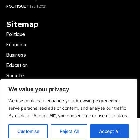
POLITIQUE
14 avril 2021
Sitemap
Politique
Economie
Business
Education
Société
Sport
We value your privacy
Région Mbam
We use cookies to enhance your browsing experience,
serve personalised ads or content, and analyse our traffic.
© 2024 Kamer Infos+. All Rights Reserved.
By clicking "Accept All", you consent to our use of cookies.
Customise
Reject All
Accept All