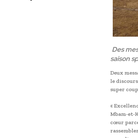
Des mess
saison sp
Deux messa
le discour
super coup
« Excellen
Mbam-et-Ki
cœur parce
rassemblem