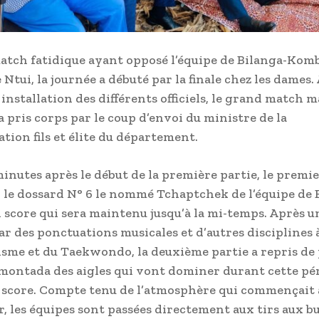
atch fatidique ayant opposé l’équipe de Bilanga-Komb
 Ntui, la journée a débuté par la finale chez les dames.
 installation des différents officiels, le grand match 
a pris corps par le coup d’envoi du ministre de la
ion fils et élite du département.
inutes après le début de la première partie, le premie
r le dossard N° 6 le nommé Tchaptchek de l’équipe de 
score qui sera maintenu jusqu’à la mi-temps. Après u
r des ponctuations musicales et d’autres disciplines à
tisme et du Taekwondo, la deuxième partie a repris de 
montada des aigles qui vont dominer durant cette pé
 score. Compte tenu de l’atmosphère qui commençait 
r, les équipes sont passées directement aux tirs aux b