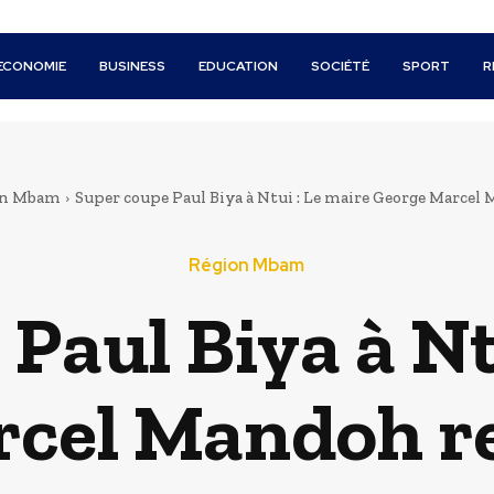
ECONOMIE
BUSINESS
EDUCATION
SOCIÉTÉ
SPORT
R
on Mbam
Super coupe Paul Biya à Ntui : Le maire George Marcel M
Région Mbam
Paul Biya à Nt
cel Mandoh rel