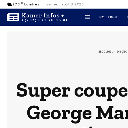
C
27.3
Londres
samedi, août 8, 2026
Kamer Infos +
POLITIQUE
+(237) 672 78 85 41
Accueil
Régi
Super coupe 
George Mar