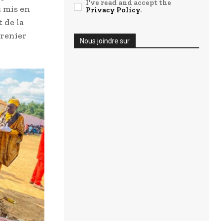
I've read and accept the
t mis en
Privacy Policy
.
 de la
grenier
Nous joindre sur