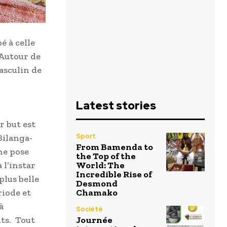
é à celle
 Autour de
masculin de
Latest stories
r but est
Sport
Bilanga-
From Bamenda to
ne pose
the Top of the
 l’instar
World: The
Incredible Rise of
plus belle
Desmond
riode et
Chamako
à
Société
uts. Tout
Journée