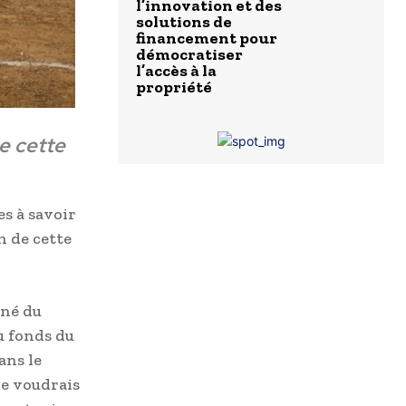
l’innovation et des
solutions de
financement pour
démocratiser
l’accès à la
propriété
e cette
s à savoir
n de cette
iné du
u fonds du
ans le
je voudrais