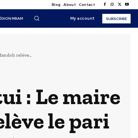
Blog
About
Contact
My account
ÉGION MBAM
SUBSCRIBE
andoh relève...
ui : Le maire
ève le pari