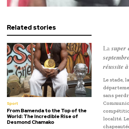
Related stories
super c
La
septembre
réussite à
Le stade, l
départemen
sans perdr
Communica
Sport
From Bamenda to the Top of the
compétitio
World: The Incredible Rise of
localité. L
Desmond Chamako
chapeautée