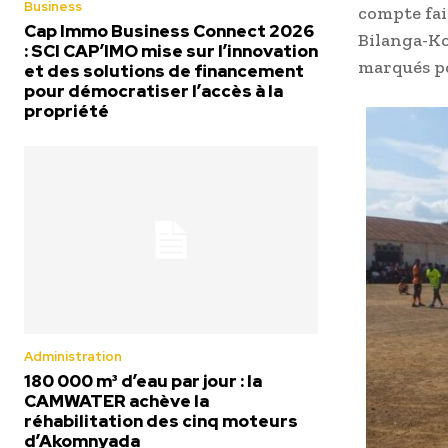
Business
compte fai
Cap Immo Business Connect 2026
Bilanga-Ko
: SCI CAP’IMO mise sur l’innovation
marqués po
et des solutions de financement
pour démocratiser l’accès à la
propriété
Administration
180 000 m³ d’eau par jour : la
CAMWATER achève la
réhabilitation des cinq moteurs
d’Akomnyada