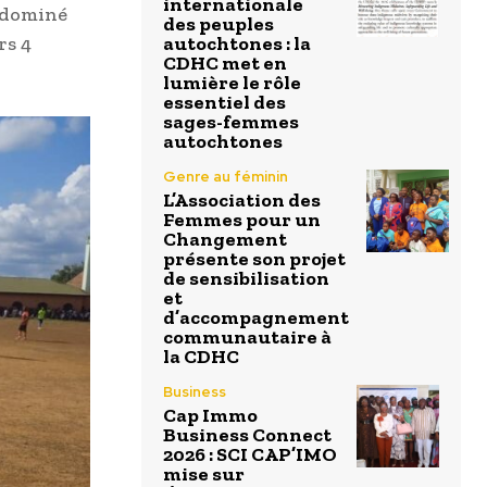
internationale
r dominé
des peuples
rs 4
autochtones : la
CDHC met en
lumière le rôle
essentiel des
sages-femmes
autochtones
Genre au féminin
L’Association des
Femmes pour un
Changement
présente son projet
de sensibilisation
et
d’accompagnement
communautaire à
la CDHC
Business
Cap Immo
Business Connect
2026 : SCI CAP’IMO
mise sur