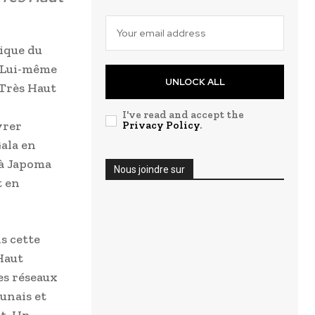
hique du
é Lui-même
UNLOCK ALL
 Très Haut
I've read and accept the
vrer
Privacy Policy
.
ala en
 à Japoma
Nous joindre sur
t en
s cette
Haut
es réseaux
unais et