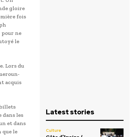
rt. Un
nde gloire
emière fois
eph
, pour ne
utoyé le
e. Lors du
ameroun-
nt acquis
billets
Latest stories
e dans les
un et dans
Culture
 que le