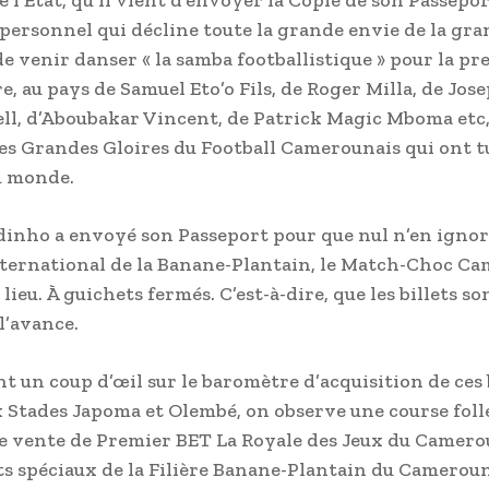
e l’État, qu’il vient d’envoyer la Copie de son Passepo
ersonnel qui décline toute la grande envie de la gra
e venir danser « la samba footballistique » pour la pr
re, au pays de Samuel Eto’o Fils, de Roger Milla, de Jos
ll, d’Aboubakar Vincent, de Patrick Magic Mboma etc
ces Grandes Gloires du Football Camerounais qui ont t
 monde.
dinho a envoyé son Passeport pour que nul n’en ignor
nternational de la Banane-Plantain, le Match-Choc C
 lieu. À guichets fermés. C’est-à-dire, que les billets so
l’avance.
nt un coup d’œil sur le baromètre d’acquisition de ces 
x Stades Japoma et Olembé, on observe une course foll
e vente de Premier BET La Royale des Jeux du Camero
ts spéciaux de la Filière Banane-Plantain du Cameroun