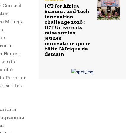
é Central
ICT for Africa
Summit and Tech
ster
innovation
ire Mbarga
challenge 2026 :
ICT University
du
mise sur les
ne-
jeunes
innovateurs pour
eroun-
bâtir l’Afrique de
an Ernest
demain
stre du
ouellè
du Premier
, sur les
lantain
 Programme
es