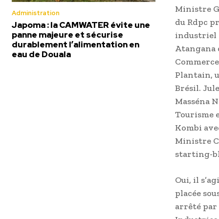
Ministre G
Administration
du Rdpc pr
Japoma : la CAMWATER évite une
panne majeure et sécurise
industriel
durablement l’alimentation en
Atangana d
eau de Douala
Commerce, 
Plantain, 
Brésil. Ju
Masséna Ng
Tourisme e
Kombi avec
Ministre C
starting-b
Oui, il s’a
placée sou
arrêté par