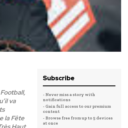
Subscribe
Football,
- Never miss a story with
’il va
notifications
- Gain full access to our premium
ts
content
 la Fête
- Browse free from up to 5 devices
at once
Très Haut