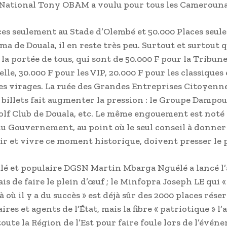
National Tony OBAM a voulu pour tous les Camerouna
ces seulement au Stade d’Olembé et 50.000 Places seul
a de Douala, il en reste très peu. Surtout et surtout q
 la portée de tous, qui sont de 50.000 F pour la Tribun
lle, 30.000 F pour les VIP, 20.000 F pour les classiques 
es virages. La ruée des Grandes Entreprises Citoyenn
 billets fait augmenter la pression : le Groupe Dampoul
olf Club de Douala, etc. Le même engouement est noté 
 Gouvernement, au point où le seul conseil à donner 
ir et vivre ce moment historique, doivent presser le p
ulé et populaire DGSN Martin Mbarga Nguélé a lancé l
s de faire le plein d’œuf ; le Minfopra Joseph LE qui «
à où il y a du succès » est déjà sûr des 2000 places rése
res et agents de l’État, mais la fibre « patriotique » l
oute la Région de l’Est pour faire foule lors de l’évén