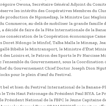
régoire Owona, Secrétaire Général Adjoint du Comit
éserve les intérêts des Coopératives Membres du Clu
 de production de Ngomedzap, le Ministre Luc Maglo
u Commerce, au-delà de mobiliser la grande famille 
a décidé de faire de la Fête Internationale de la Bana
une consécration de la Coopération économique Cam
les Doret Ndongo le Minfof, Talba Malla le Minmap, Je
allè Bibéhè le Mintransport, le Ministre d’État Mini
t des Loisirs et, le Patron des Sports le Pr Narcisse M
 l’ensemble du Gouvernement, sous la Coordination 
hef du Gouvernement Chief Doctor Joseph Dion Nguté
locks pour le plein d’œuf du Festival.
git bel et bien du Festival International de la Banane-P
s le Très Haut Patronage du Président Paul BIYA. Le
 le Président National de la FBPC le Jeune Capitaine d