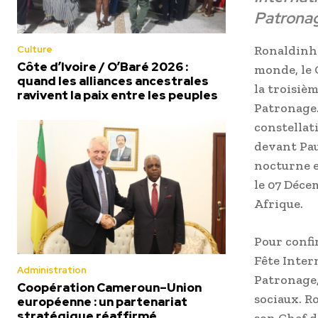
Patronag
Ronaldinho
Culture
Côte d’Ivoire / O’Baré 2026 :
monde, le 
quand les alliances ancestrales
la troisiè
ravivent la paix entre les peuples
Patronage.
constellat
devant Pau
nocturne e
le 07 Déce
Afrique.
Pour confi
Fête Inter
Administration
Patronage,
Coopération Cameroun–Union
sociaux. R
européenne : un partenariat
stratégique réaffirmé