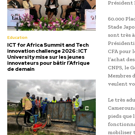
Président 
60.000 Pla
Stade Japom
sont très à
Education
Présidentie
ICT for Africa Summit and Tech
innovation challenge 2026 : ICT
CFA pour l
University mise sur les jeunes
l’achat des
innovateurs pour bâtir l’Afrique
CNPS, le G
de demain
Membres du
veulent vo
Le très ad
Camerounai
pieds que l
fonctionnai
mobiliser t