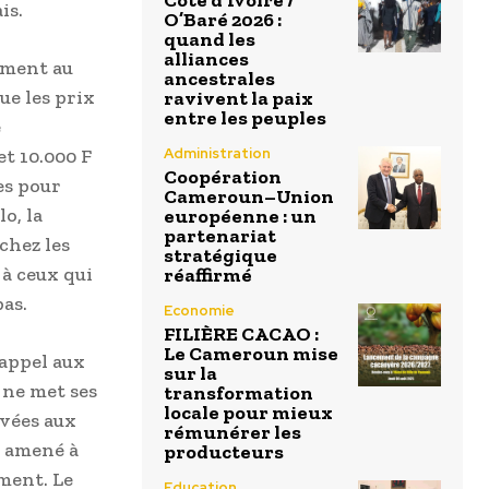
Côte d’Ivoire /
is.
O’Baré 2026 :
quand les
alliances
ement au
ancestrales
ue les prix
ravivent la paix
entre les peuples
e
et 10.000 F
Administration
Coopération
es pour
Cameroun–Union
o, la
européenne : un
partenariat
chez les
stratégique
à ceux qui
réaffirmé
as.
Economie
FILIÈRE CACAO :
Le Cameroun mise
’appel aux
sur la
 ne met ses
transformation
locale pour mieux
rvées aux
rémunérer les
’a amené à
producteurs
ement. Le
Education