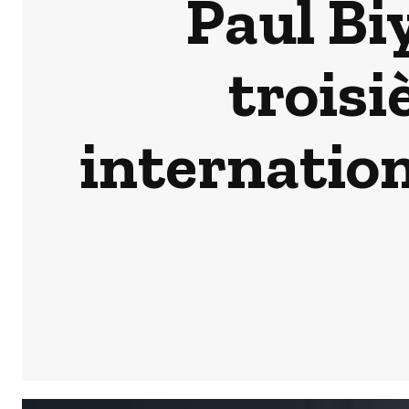
Paul Biy
troisi
internation