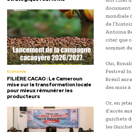
son Chef d
document p
mondiale d
de l’histoi
Antoine Be
citer que 
sommet du
Oui, Ronal
Festival I
Economie
FILIÈRE CACAO : Le Cameroun
Brésil aura
mise sur la transformation locale
des mois à 
pour mieux rémunérer les
producteurs
Or, en jeta
d’accès au
guichets d
les Guiche