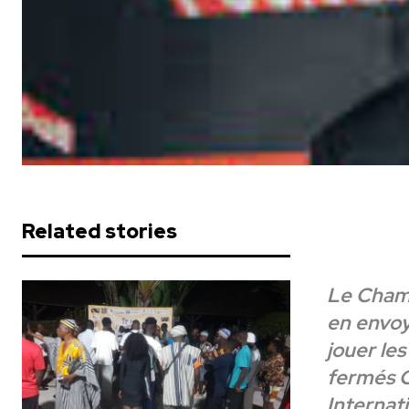
Related stories
Le Champ
en envoy
jouer le
fermés C
Internat