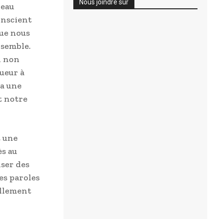
Nous joindre sur
veau
onscient
que nous
nsemble.
i non
ueur à
ra une
t notre
t une
ès au
iser des
es paroles
ellement