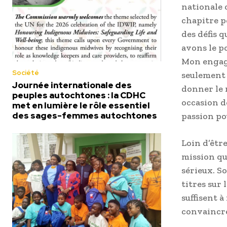
nationale 
chapitre p
des défis 
avons le p
Mon engage
Société
seulement 
Journée internationale des
donner le 
peuples autochtones : la CDHC
occasion d
met en lumière le rôle essentiel
des sages-femmes autochtones
passion po
Loin d’êtr
mission qu
sérieux. So
titres sur 
suffisent à
convaincre