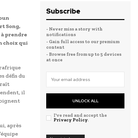
Subscribe
roun
rt Song,
- Never miss a story with
 à prendre
notifications
- Gain full access to our premium
n choix qui
content
- Browse free from up to 5 devices
at once
trafrique
es défis du
raît
endent, il
moignent
UNLOCK ALL
I've read and accept the
Privacy Policy
.
ui, après
’équipe