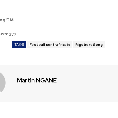
ng Tié
ews:
377
TAGS
Football centrafricain
Rigobert Song
Martin NGANE