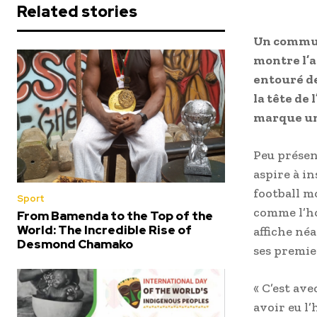
Related stories
Un commun
montre l’a
entouré d
la tête de
marque un 
Peu présen
aspire à in
football m
Sport
comme l’ho
From Bamenda to the Top of the
World: The Incredible Rise of
affiche né
Desmond Chamako
ses premie
« C’est av
avoir eu l