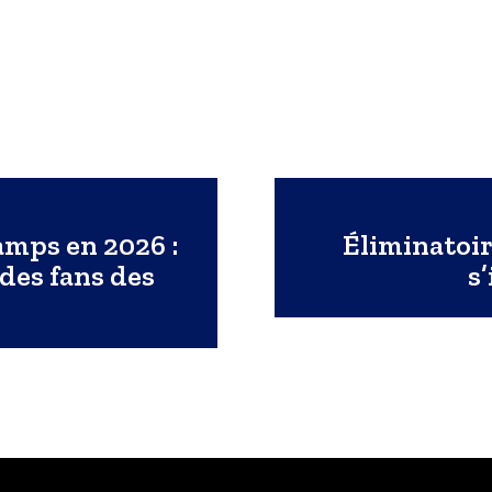
amps en 2026 :
Éliminatoi
des fans des
s