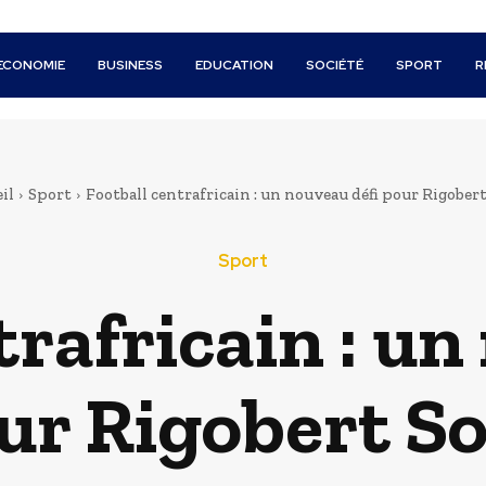
ECONOMIE
BUSINESS
EDUCATION
SOCIÉTÉ
SPORT
R
il
Sport
Football centrafricain : un nouveau défi pour Rigober
Sport
trafricain : un
ur Rigobert S