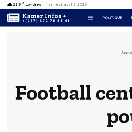
C
22.8
Londres
samedi, août 8, 2026
Kamer Infos +
POLITIQUE
+(237) 672 78 85 41
Accue
Football cen
po