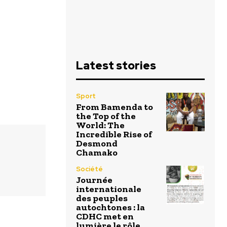
Latest stories
Sport
From Bamenda to
the Top of the
World: The
Incredible Rise of
Desmond
Chamako
Société
Journée
internationale
des peuples
autochtones : la
CDHC met en
lumière le rôle