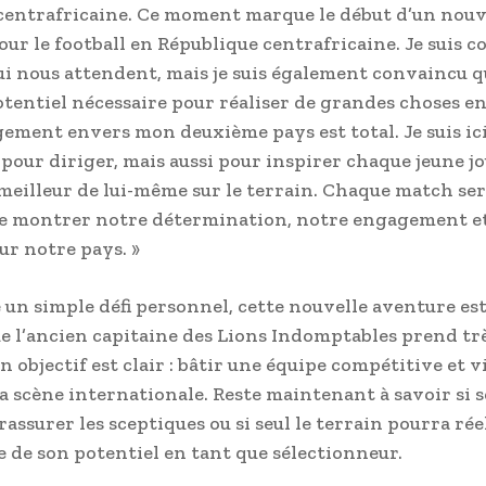
centrafricaine. Ce moment marque le début d’un nou
our le football en République centrafricaine. Je suis c
qui nous attendent, mais je suis également convaincu 
otentiel nécessaire pour réaliser de grandes choses e
ment envers mon deuxième pays est total. Je suis ic
pour diriger, mais aussi pour inspirer chaque jeune jo
meilleur de lui-même sur le terrain. Chaque match se
e montrer notre détermination, notre engagement e
ur notre pays. »
e un simple défi personnel, cette nouvelle aventure es
e l’ancien capitaine des Lions Indomptables prend tr
n objectif est clair : bâtir une équipe compétitive et v
la scène internationale. Reste maintenant à savoir si s
 rassurer les sceptiques ou si seul le terrain pourra ré
 de son potentiel en tant que sélectionneur.