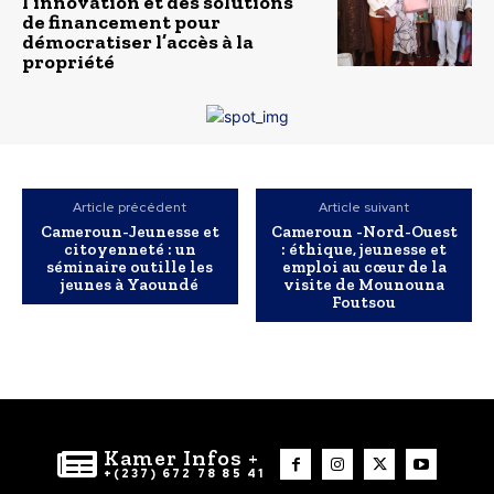
l’innovation et des solutions
de financement pour
démocratiser l’accès à la
propriété
Article précédent
Article suivant
Cameroun-Jeunesse et
Cameroun -Nord-Ouest
citoyenneté : un
: éthique, jeunesse et
séminaire outille les
emploi au cœur de la
jeunes à Yaoundé
visite de Mounouna
Foutsou
Kamer Infos +
+(237) 672 78 85 41