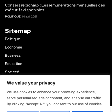
Conseils régionaux : Les rémunérations mensuelles des
exécutifs disponibles
POLITIQUE
14 avril 2021
Sitemap
Politique
Economie
Business
Education
Société
Sport
We value your privacy
Région Mbam
We use cookies to enhance your browsing experience,
serve personalised ads or content, and analyse our traffic.
© 2024 Kamer Infos+. All Rights Reserved.
By clicking "Accept All", you consent to our use of cookies.