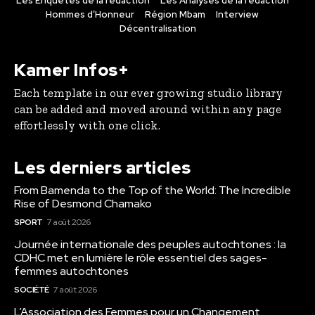
Les Enquêtes de la rédaction
Les Analyses de la rédaction
Hommes d’Honneur
Région Mbam
Interview
Décentralisation
Kamer Infos+
Each template in our ever growing studio library
can be added and moved around within any page
effortlessly with one click.
Les derniers articles
From Bamenda to the Top of the World: The Incredible
Rise of Desmond Chamako
SPORT
7 août 2026
Journée internationale des peuples autochtones : la
CDHC met en lumière le rôle essentiel des sages-
femmes autochtones
SOCIÉTÉ
7 août 2026
L’Association des Femmes pour un Changement