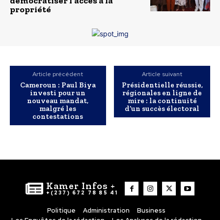
démocratiser l’accès à la
propriété
Article précédent
Article suivant
Cameroun : Paul Biya
Présidentielle réussie,
investi pour un
régionales en ligne de
nouveau mandat,
mire : la continuité
malgré les
d’un succès électoral
contestations
Kamer Infos +
+(237) 672 78 85 41
Politique
Administration
Business