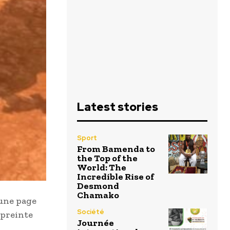
Latest stories
Sport
From Bamenda to
the Top of the
World: The
Incredible Rise of
Desmond
Chamako
’une page
Société
mpreinte
Journée