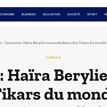
ECONOMIE
BUSINESS
EDUCATION
SOCIÉTÉ
SPORT
R
e
Cameroun: Haïra Berylie consacrée Reine des Tikars du monde a
Culture
 Haïra Berylie
Tikars du mon