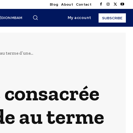
Blog
About
Contact
My account
ÉGION MBAM
SUBSCRIBE
u terme d’une...
 consacrée
de au terme