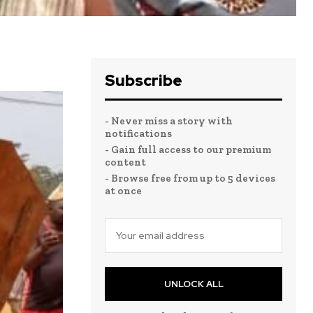
Subscribe
- Never miss a story with
notifications
- Gain full access to our premium
content
- Browse free from up to 5 devices
at once
UNLOCK ALL