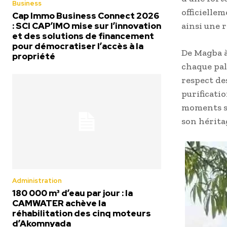
Business
officiellem
Cap Immo Business Connect 2026
: SCI CAP’IMO mise sur l’innovation
ainsi une 
et des solutions de financement
pour démocratiser l’accès à la
De Magba à
propriété
chaque pal
respect de
purificati
moments so
son héritag
Administration
180 000 m³ d’eau par jour : la
CAMWATER achève la
réhabilitation des cinq moteurs
d’Akomnyada