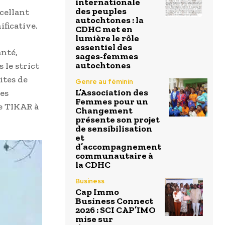
internationale
des peuples
scellant
autochtones : la
ficative.
CDHC met en
lumière le rôle
essentiel des
nté,
sages-femmes
autochtones
 le strict
ites de
Genre au féminin
L’Association des
ces
Femmes pour un
e TIKAR à
Changement
présente son projet
de sensibilisation
et
d’accompagnement
communautaire à
la CDHC
Business
Cap Immo
Business Connect
2026 : SCI CAP’IMO
mise sur