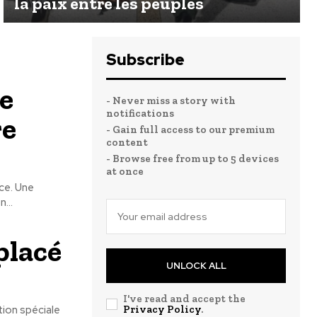
la paix entre les peuples
Subscribe
e
- Never miss a story with
notifications
re
- Gain full access to our premium
content
- Browse free from up to 5 devices
at once
ce. Une
...
placé
UNLOCK ALL
I've read and accept the
tion spéciale
Privacy Policy
.