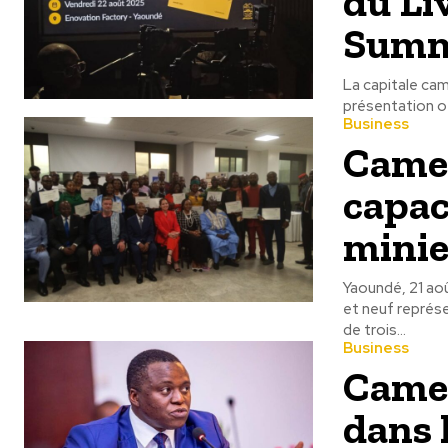
du Li
Summ
La capitale cam
présentation off
Business
Camer
capac
minie
Yaoundé, 21 ao
et neuf représe
de trois...
Business
Camer
dans l