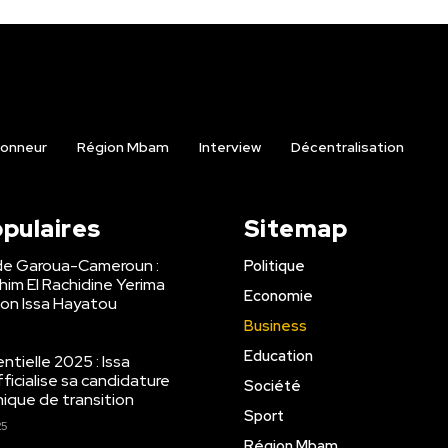
onneur
Région Mbam
Interview
Décentralisation
opulaires
Sitemap
de Garoua-Cameroun :
Politique
ahim El Rachidine Yerima
Economie
on Issa Hayatou
Business
Education
tielle 2025 : Issa
ficialise sa candidature
Société
ique de transition
Sport
25
Région Mbam