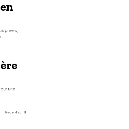
 en
x privés,
ique en...
ière
pour une
Page 4 sur 11