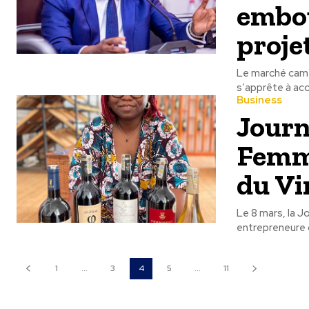
embou
proje
Le marché came
Business
Journ
Femme
du Vi
Le 8 mars, la J
entrepreneure c
1
...
3
4
5
...
11