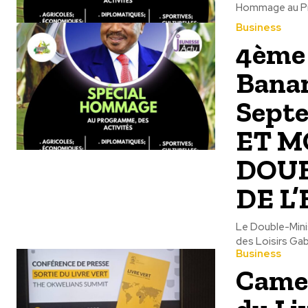
Hommage au Prés
Business
4ème 
Banan
Sept
ET M
DOUB
DE L
Le Double-Minis
des Loisirs Gab
Business
Camer