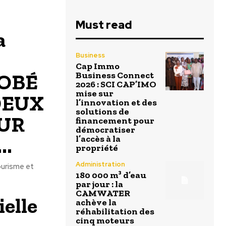
Must read
a
Business
Cap Immo
ROBÉ
Business Connect
2026 : SCI CAP’IMO
mise sur
DEUX
l’innovation et des
solutions de
UR
financement pour
démocratiser
..
l’accès à la
propriété
Administration
ourisme et
180 000 m³ d’eau
par jour : la
CAMWATER
elle
achève la
réhabilitation des
cinq moteurs