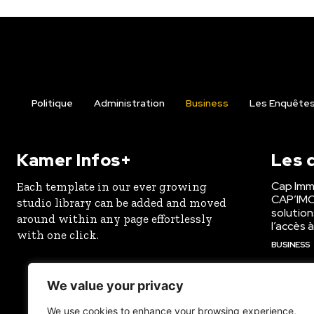
Politique
Administration
Business
Les Enquêtes 
Kamer Infos+
Les d
Cap Imm
Each template in our ever growing
CAP’IMO 
studio library can be added and moved
solutio
around within any page effortlessly
l’accès à
with one click.
BUSINESS
180 000 
achève l
We value your privacy
d’Akom
We use cookies to enhance your browsing experience,
ADMINIST