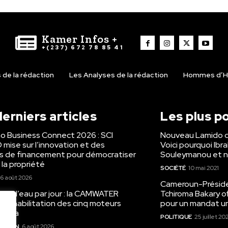
Kamer Infos +
+(237) 672 78 85 41
de la rédaction
Les Analyses de la rédaction
Hommes d’H
erniers articles
Les plus p
o Business Connect 2026 : SCI
Nouveau Lamido 
mise sur l’innovation et des
Voici pourquoi Ibr
ns de financement pour démocratiser
Souleymanou et n
 la propriété
SOCIÉTÉ
10 mai 2021
6 août 2026
Cameroun-Présiden
m³ d’eau par jour : la CAMWATER
Tchiroma Bakary of
a réhabilitation des cinq moteurs
pour un mandat un
nyada
POLITIQUE
25 juillet 20
RATION
6 août 2026