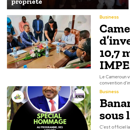
propriété
Business
Camer
d’inv
10,7 
IMPE
Le Cameroun vi
convention d’in
Business
Banan
sous 
C'est officiel 