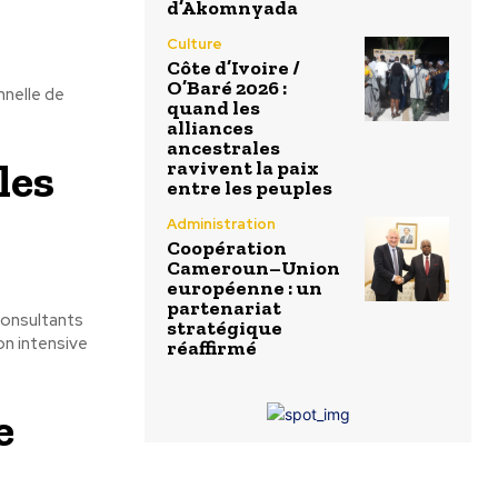
d’Akomnyada
Culture
Côte d’Ivoire /
O’Baré 2026 :
nnelle de
quand les
alliances
ancestrales
les
ravivent la paix
entre les peuples
Administration
Coopération
Cameroun–Union
européenne : un
partenariat
consultants
stratégique
on intensive
réaffirmé
e