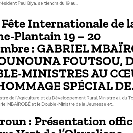
ident Paul Biya, se tiendra du 19 au...
Fête Internationale de l
e-Plantain 19 – 20
embre : GABRIEL MBAÏ
OUNOUNA FOUTSOU, 
LE-MINISTRES AU CŒ
’HOMMAGE SPÉCIAL DE.
tre de l'Agriculture et du Développement Rural, Ministre a.i. du T
riel MBAÏROBÉ et le Double-Ministre de la Jeunesse et...
oun : Présentation offici