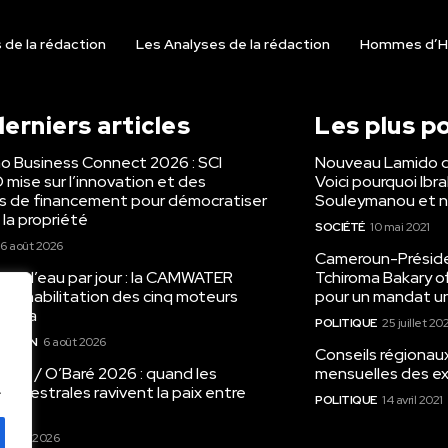
de la rédaction
Les Analyses de la rédaction
Hommes d’H
erniers articles
Les plus p
o Business Connect 2026 : SCI
Nouveau Lamido 
mise sur l’innovation et des
Voici pourquoi Ibr
ns de financement pour démocratiser
Souleymanou et n
 la propriété
SOCIÉTÉ
10 mai 2021
6 août 2026
Cameroun-Présiden
m³ d’eau par jour : la CAMWATER
Tchiroma Bakary of
a réhabilitation des cinq moteurs
pour un mandat un
nyada
POLITIQUE
25 juillet 20
RATION
6 août 2026
Conseils régionau
voire / O’Baré 2026 : quand les
mensuelles des ex
.
s ancestrales ravivent la paix entre
POLITIQUE
14 avril 2021
les
6 août 2026