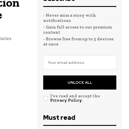
tion
e
- Never miss a story with
notifications
- Gain full access to our premium
content
tacles
- Browse free from up to 5 devices
at once
UNLOCK ALL
I've read and accept the
Privacy Policy
.
Must read