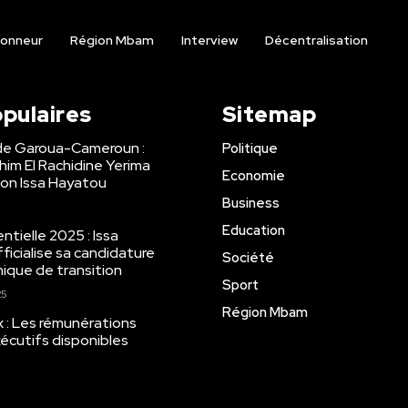
onneur
Région Mbam
Interview
Décentralisation
opulaires
Sitemap
de Garoua-Cameroun :
Politique
ahim El Rachidine Yerima
Economie
on Issa Hayatou
Business
Education
tielle 2025 : Issa
ficialise sa candidature
Société
ique de transition
Sport
25
Région Mbam
x : Les rémunérations
écutifs disponibles