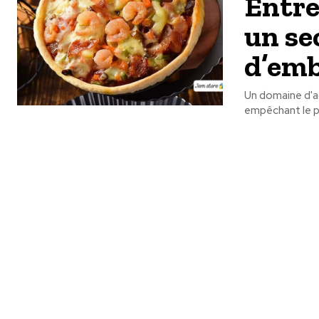
Entre
un se
d’em
Un domaine d'ac
empêchant le pl