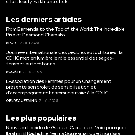
effortlessly with one click.
Les derniers articles
From Bamenda to the Top of the World: The Incredible
Rise of Desmond Chamako
SPORT
7 août 2026
Journée internationale des peuples autochtones : la
CDHC met en lumière le rôle essentiel des sages-
femmes autochtones
SOCIÉTÉ
7 août 2026
L’Association des Femmes pour un Changement
présente son projet de sensibilisation et
d’accompagnement communautaire à la CDHC
GENRE AU FÉMININ
7 août 2026
Les plus populaires
Nouveau Lamido de Garoua-Cameroun : Voici pourquoi
Ibrahim El Rachidine Yerima Souleymanou et non Issa