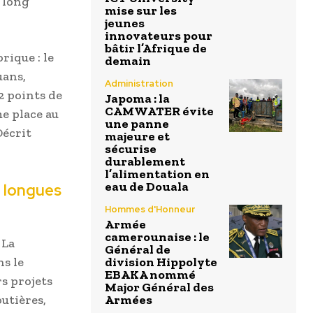
 long
mise sur les
jeunes
innovateurs pour
bâtir l’Afrique de
rique : le
demain
uans,
Administration
2 points de
Japoma : la
CAMWATER évite
e place au
une panne
Décrit
majeure et
sécurise
durablement
l’alimentation en
eau de Douala
e longues
Hommes d'Honneur
Armée
camerounaise : le
 La
Général de
s le
division Hippolyte
EBAKA nommé
s projets
Major Général des
utières,
Armées