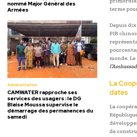
primordial
nommé Major Général des
terme pour
Armées
Depuis dix
PIB chinois
représenta
pourcentag
monde. Le P
l’Ambassad
La Coopé
Administration
dates
CAMWATER rapproche ses
services des usagers : le DG
Blaise Moussa supervise le
La coopéra
démarrage des permanences du
République
samedi
développem
de constru