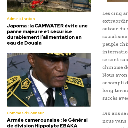
Les cinq a
Administration
extraordin
Japoma : la CAMWATER évite une
autour du 
panne majeure et sécurise
socialisme 
durablement l’alimentation en
eau de Douala
peuple chi
internation
se sont suc
chinoise d
Nous avons
accompli d
long terme
succès ave
Dix ans se
Hommes d'Honneur
Armée camerounaise : le Général
nous vans 
de division Hippolyte EBAKA