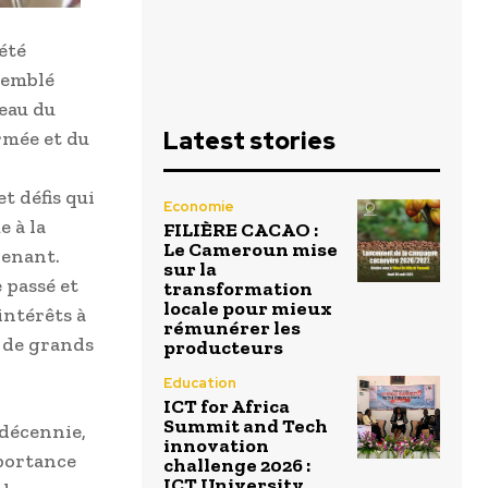
été
semblé
eau du
Latest stories
armée et du
t défis qui
Economie
e à la
FILIÈRE CACAO :
Le Cameroun mise
renant.
sur la
 passé et
transformation
locale pour mieux
intérêts à
rémunérer les
é de grands
producteurs
Education
ICT for Africa
Summit and Tech
 décennie,
innovation
mportance
challenge 2026 :
ICT University