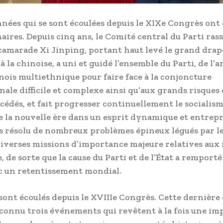
nnées qui se sont écoulées depuis le XIXe Congrès ont 
aires. Depuis cinq ans, le Comité central du Parti ras
camarade Xi Jinping, portant haut levé le grand drap
à la chinoise, a uni et guidé l’ensemble du Parti, de l’
nois multiethnique pour faire face à la conjoncture
ale difficile et complexe ainsi qu’aux grands risques e
cédés, et fait progresser continuellement le socialism
e la nouvelle ère dans un esprit dynamique et entrep
 résolu de nombreux problèmes épineux légués par le
iverses missions d’importance majeure relatives aux 
, de sorte que la cause du Parti et de l’État a remport
c un retentissement mondial.
 sont écoulés depuis le XVIIIe Congrès. Cette dernière
connu trois événements qui revêtent à la fois une i