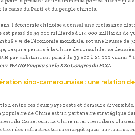
e pour le présent et une immense portée historique à
 la cause du Parti et du peuple chinois.
 ans, l’économie chinoise a consul une croissance histo
 est passé de 54 000 milliards à 114 000 milliards de y
nt 18,5 % de l’économie mondiale, sot une hausse de 7,
e, ce qui a permis à la Chine de consolider sa deuxièm
IB par habitant est passé de 39 800 à 81 000 yuans. ’’ 
eur WANG Yingwu sur le XXe Congres du PCC.
ration sino-camerounaise : une relation d
tion entre ces deux pays reste et demeure diversifiée.
 populaire de Chine est un partenaire stratégique dan
ent du Cameroun. La Chine intervient dans plusieur
ction des infrastructures énergétiques, portuaires, ro