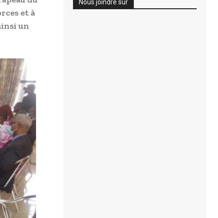
Nous joindre sur
orces et à
ainsi un