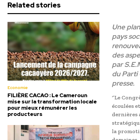
Related stories
Une plani
pays soc
renouvea
des aspe
par
S.E.
du Parti
presse.
Economie
FILIÈRE CACAO : Le Cameroun
‘’Le Congr
mise sur la transformation locale
écoulées e
pour mieux rémunérer les
producteurs
dernières a
stratégiqu
la promoti
domaines. 