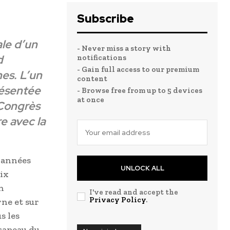
Subscribe
ale d’un
- Never miss a story with
d
notifications
- Gain full access to our premium
nes
. L’un
content
résentée
- Browse free from up to 5 devices
at once
Congrès
e avec la
q années
UNLOCK ALL
dix
n
I've read and accept the
Privacy Policy
.
rne et sur
s les
rapeau du