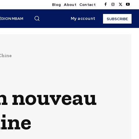
Blog
About
Contact
My account
ÉGION MBAM
SUBSCRIBE
Chine
un nouveau
hine