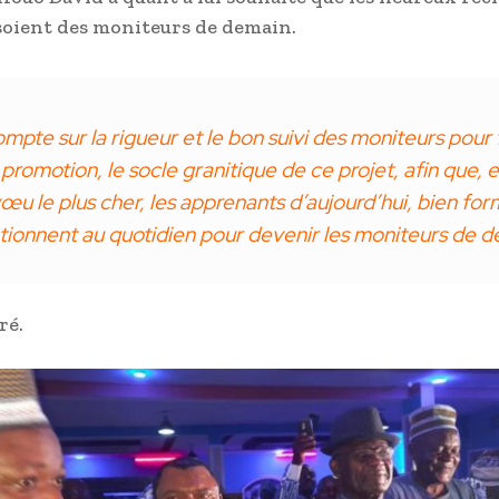
 soient des moniteurs de demain.
mpte sur la rigueur et le bon suivi des moniteurs pour 
promotion, le socle granitique de ce projet, afin que, e
u le plus cher, les apprenants d’aujourd’hui, bien for
tionnent au quotidien pour devenir les moniteurs de d
ré.