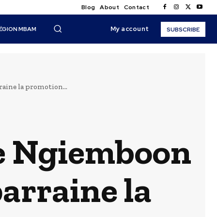
Blog
About
Contact
My account
ÉGION MBAM
SUBSCRIBE
aine la promotion...
ue Ngiemboon
arraine la