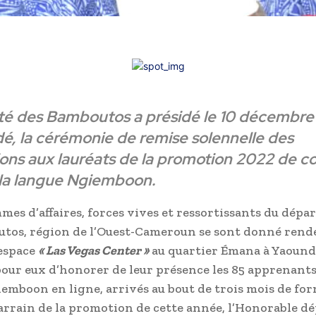
é des Bamboutos a présidé le 10 décembre
é, la cérémonie de remise solennelle des
ions aux lauréats de la promotion 2022 de c
 la langue Ngiemboon.
mmes d’affaires, forces vives et ressortissants du dép
tos, région de l’Ouest-Cameroun se sont donné rend
’espace
« Las Vegas Center »
au quartier Émana à Yaoundé
 pour eux d’honorer de leur présence les 85 apprenants
emboon en ligne, arrivés au bout de trois mois de fo
arrain de la promotion de cette année, l’Honorable dé