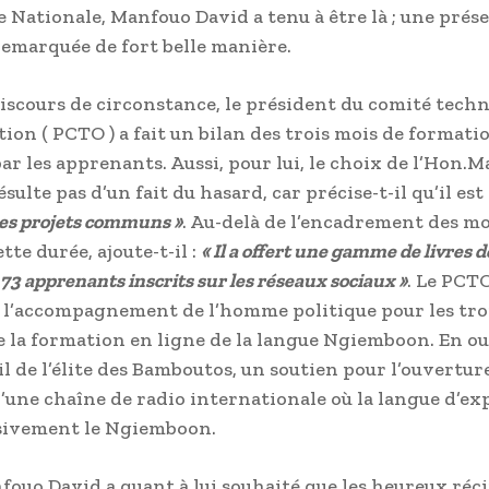
e Nationale, Manfouo David a tenu à être là ; une prés
 remarquée de fort belle manière.
iscours de circonstance, le président du comité tech
tion ( PCTO ) a fait un bilan des trois mois de formati
ar les apprenants. Aussi, pour lui, le choix de l’Hon.
sulte pas d’un fait du hasard, car précise-t-il qu’il est 
les projets communs »
. Au-delà de l’encadrement des m
te durée, ajoute-t-il :
« Il a offert une gamme de livres d
73 apprenants inscrits sur les réseaux sociaux »
. Le PCTO
l’accompagnement de l’homme politique pour les tro
e la formation en ligne de la langue Ngiemboon. En ou
-il de l’élite des Bamboutos, un soutien pour l’ouvertur
’une chaîne de radio internationale où la langue d’ex
sivement le Ngiemboon.
fouo David a quant à lui souhaité que les heureux réc