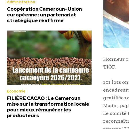
Administration
Coopération Cameroun–Union
européenne : un partenariat
stratégique réaffirmé
Honneur re
TIÖF.
101 lots on
encadreur
Economie
gratifiées 
FILIÈRE CACAO : Le Cameroun
mise sur la transformation locale
Mado , pap
pour mieux rémunérer les
Le comité 
producteurs
reconnaître
saturer 