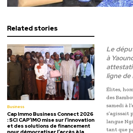
Related stories
Le déput
à Yaound
attestat
ligne de
Élites, ho
des Bambou
samedi à l
Business
s’agissait
Cap Immo Business Connect 2026
: SCI CAP’IMO mise sur l’innovation
langue Ngi
et des solutions de financement
tant que p
pour démocratiser l’accès à la