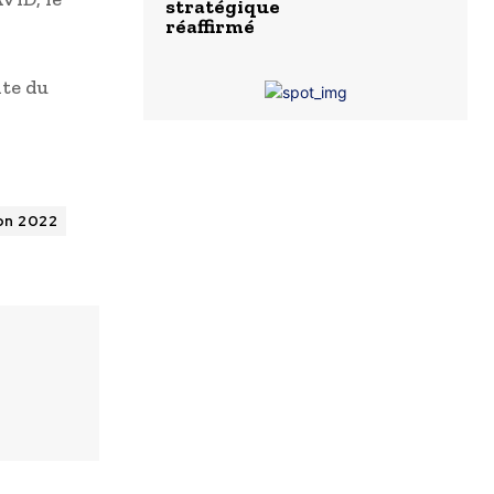
stratégique
réaffirmé
nte du
on 2022