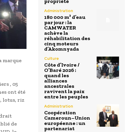
propriété
Administration
180 000 m³ d’eau
par jour : la
CAMWATER
achève la
réhabilitation des
cinq moteurs
d’Akomnyada
Culture
la marque
Côte d’Ivoire /
O’Baré 2026 :
quand les
alliances
iers , 05
ancestrales
ravivent la paix
es ont été
entre les peuples
 lotus, riz
Administration
Coopération
drait
Cameroun–Union
européenne : un
blié de
partenariat
ID, le