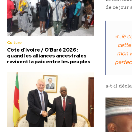
de ce jour
« Je co
Culture
cette 
Côte d’Ivoire / O’Baré 2026 :
mon vœ
quand les alliances ancestrales
ravivent la paix entre les peuples
perfec
a-t-il décla