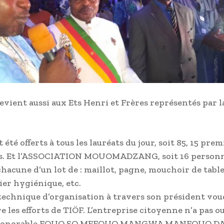
vient aussi aux Ets Henri et Frères représentés par 
t été offerts à tous les lauréats du jour, soit 85, 15 prem
s. Et l’ASSOCIATION MOUOMADZANG, soit 16 personn
chacune d’un lot de : maillot, pagne, mouchoir de table,
ier hygiénique, etc.
technique d’organisation à travers son président vou
 les efforts de TIÖF. L’entreprise citoyenne n’a pas ou
l’Honorable FOUO SO MEFOUO MANGWA MANFOUO DAV