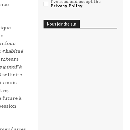
I've read and accept the
ence
Privacy Policy
.
Nous joindre sur
nique
on
Manfouo
:
« habitué
oniteurs
e 5.000F à
 sollicite
is mois
tre,
e future à
pession
ipiendaires