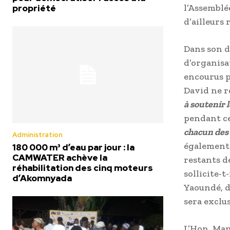
l’Assemblé
propriété
d’ailleurs
Dans son d
d’organisa
encourus p
David ne ré
à soutenir 
pendant cet
chacun des 
Administration
également 
180 000 m³ d’eau par jour : la
CAMWATER achève la
restants d
réhabilitation des cinq moteurs
sollicite-t
d’Akomnyada
Yaoundé, d
sera exclu
L’Hon. Man