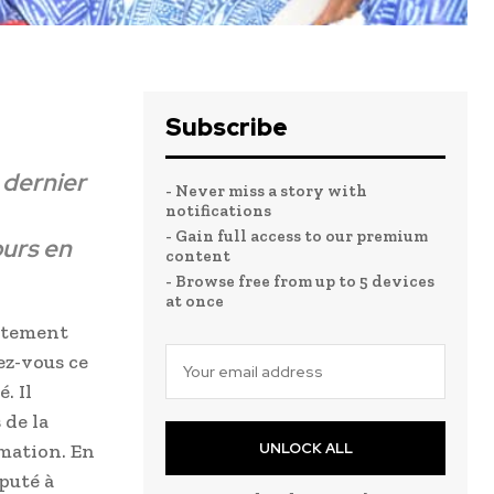
Subscribe
 dernier
- Never miss a story with
notifications
- Gain full access to our premium
ours en
content
- Browse free from up to 5 devices
at once
artement
ez-vous ce
. Il
 de la
rmation. En
UNLOCK ALL
puté à