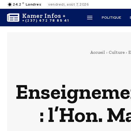
C
24.2
Londres
vendredi, août 7, 2026
Kamer Infos +
POLITIQUE
+(237) 672 78 85 41
Accueil
Culture
E
Enseignemen
: l’Hon. 