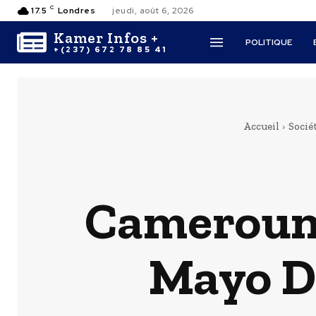
C
17.5
Londres
jeudi, août 6, 2026
Kamer Infos +
POLITIQUE
+(237) 672 78 85 41
Accueil
Socié
Cameroun-
Mayo Da