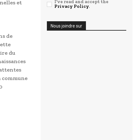
I've read and accept the
nelles et
Privacy Policy
.
Nous joindre sur
ns de
cette
ire du
naissances
 attentes
sa commune
0