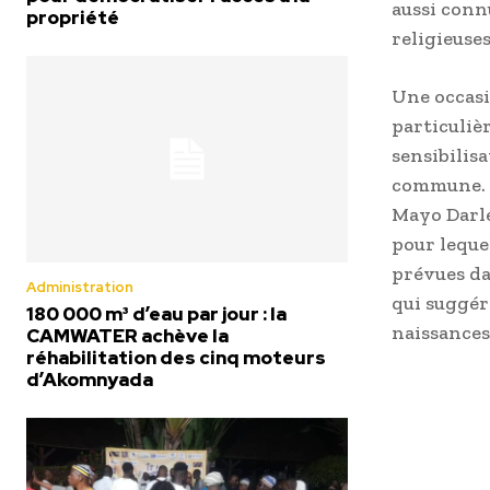
aussi conn
propriété
religieuses
Une occasi
particuliè
sensibilis
commune. L
Mayo Darlé
pour lequel
prévues da
Administration
qui suggér
180 000 m³ d’eau par jour : la
naissances
CAMWATER achève la
réhabilitation des cinq moteurs
d’Akomnyada