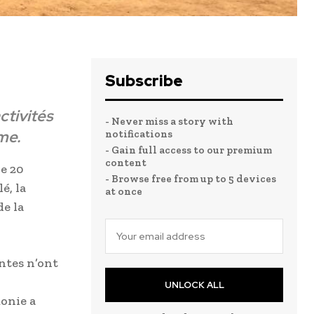
Subscribe
ctivités
- Never miss a story with
me.
notifications
- Gain full access to our premium
content
e 20
- Browse free from up to 5 devices
é, la
at once
de la
entes n’ont
UNLOCK ALL
onie a