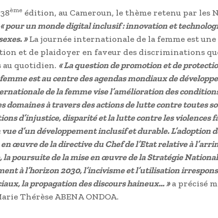
ème
 38
édition, au Cameroun, le thème retenu par les 
« pour un monde digital inclusif : innovation et technolog
 sexes. »
La journée internationale de la femme est une
ation et de plaidoyer en faveur des discriminations qu
 au quotidien.
« La question de promotion et de protecti
la femme est au centre des agendas mondiaux de développ
ernationale de la femme vise l’amélioration des conditions
es domaines à travers des actions de lutte contre toutes so
ons d’injustice, disparité et la lutte contre les violences f
vue d’un développement inclusif et durable. L’adoption 
 en œuvre de la directive du Chef de l’Etat relative à l’arr
la poursuite de la mise en œuvre de la Stratégie National
nt à l’horizon 2030, l’incivisme et l’utilisation irrespon
iaux, la propagation des discours haineux… »
a précisé m
Marie Thérèse ABENA ONDOA.