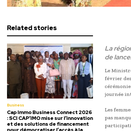
Related stories
La régio
de lance
Le Ministr
février der
cérémonie 
journée in
Business
Les femmes 
Cap Immo Business Connect 2026
pas manqué
: SCI CAP’IMO mise sur l’innovation
et des solutions de financement
participat
pour démocratiser l’accès à la