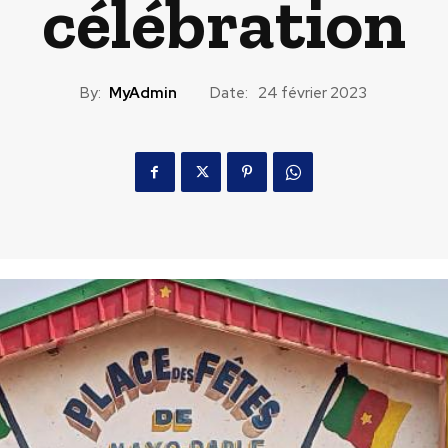
célébration
By:
MyAdmin
Date:
24 février 2023