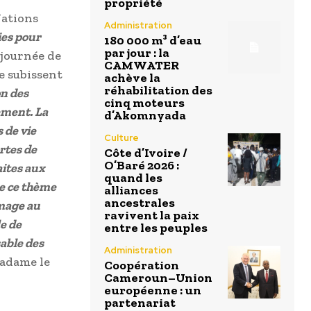
propriété
Nations
Administration
ies pour
180 000 m³ d’eau
par jour : la
 journée de
CAMWATER
e subissent
achève la
réhabilitation des
on des
cinq moteurs
ement. La
d’Akomnyada
 de vie
Culture
rtes de
Côte d’Ivoire /
O’Baré 2026 :
aites aux
quand les
de ce thème
alliances
ancestrales
image au
ravivent la paix
e de
entre les peuples
sable des
Administration
adame le
Coopération
Cameroun–Union
européenne : un
partenariat