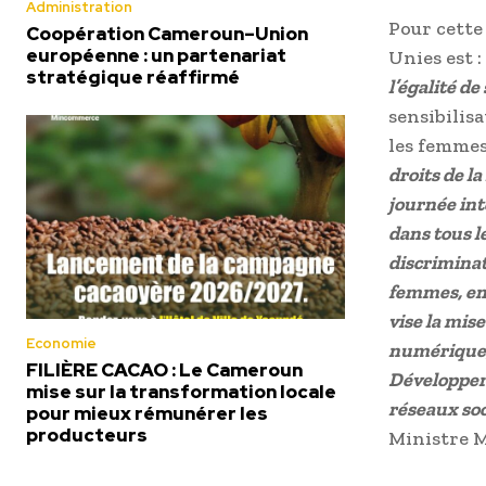
Administration
Pour cette
Coopération Cameroun–Union
européenne : un partenariat
Unies est :
stratégique réaffirmé
l’égalité de
sensibilis
les femmes
droits de 
journée int
dans tous l
discriminati
femmes, en 
vise la mise
Economie
numérique, 
FILIÈRE CACAO : Le Cameroun
Développeme
mise sur la transformation locale
réseaux soc
pour mieux rémunérer les
producteurs
Ministre 