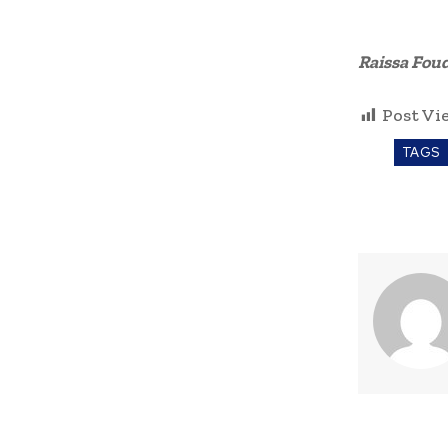
Raissa Fou
Post Vi
TAGS