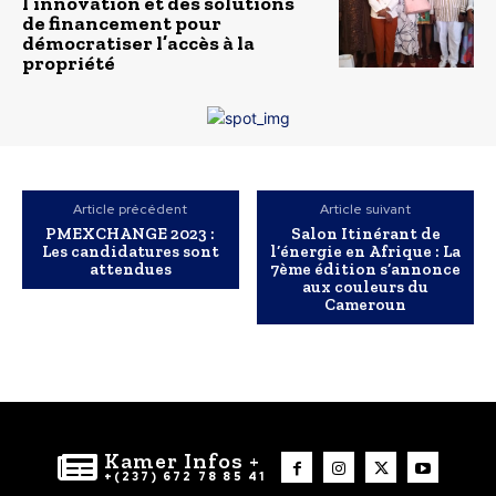
l’innovation et des solutions
de financement pour
démocratiser l’accès à la
propriété
Article précédent
Article suivant
PMEXCHANGE 2023 :
Salon Itinérant de
Les candidatures sont
l’énergie en Afrique : La
attendues
7ème édition s’annonce
aux couleurs du
Cameroun
Kamer Infos +
+(237) 672 78 85 41