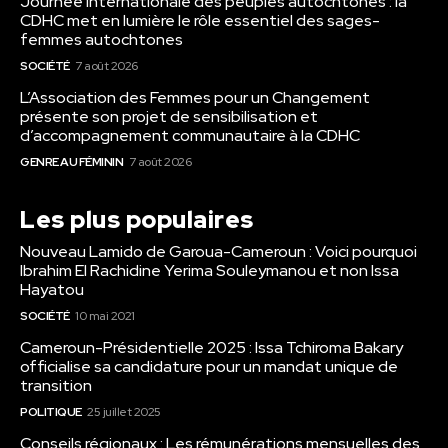
Journée internationale des peuples autochtones : la
CDHC met en lumière le rôle essentiel des sages-
femmes autochtones
SOCIÉTÉ
7 août 2026
L’Association des Femmes pour un Changement
présente son projet de sensibilisation et
d’accompagnement communautaire à la CDHC
GENRE AU FÉMININ
7 août 2026
Les plus populaires
Nouveau Lamido de Garoua-Cameroun : Voici pourquoi
Ibrahim El Rachidine Yerima Souleymanou et non Issa
Hayatou
SOCIÉTÉ
10 mai 2021
Cameroun-Présidentielle 2025 : Issa Tchiroma Bakary
officialise sa candidature pour un mandat unique de
transition
POLITIQUE
25 juillet 2025
Conseils régionaux : Les rémunérations mensuelles des