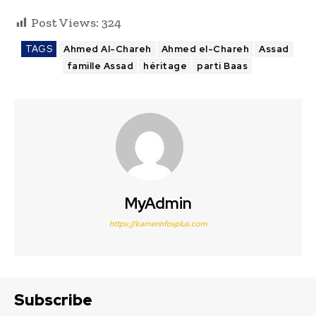
Post Views:
324
TAGS
Ahmed Al-Chareh
Ahmed el-Chareh
Assad
famille Assad
héritage
parti Baas
MyAdmin
https://kamerinfosplus.com
Subscribe