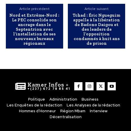
Article précédent
Article suivant
Nord et Extrême-Nord :
Tchad : Éric Ngueguim
Le PEC consolide son
appelle à la libération
ancrage dans le
de Badono Daigou et
Septentrion avec
des leaders de
l’installation de ses
l’opposition
nouveaux bureaux
condamnés à huit ans
régionaux
de prison
Kamer Infos +
+(237) 672 78 85 41
Politique
Administration
Business
Les Enquêtes de la rédaction
Les Analyses de la rédaction
Hommes d’Honneur
Région Mbam
Interview
Décentralisation