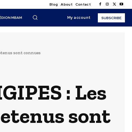
Blog
About
Contact
My account
ÉGION MBAM
SUBSCRIBE
retenus sont connues
IGIPES : Les
retenus sont