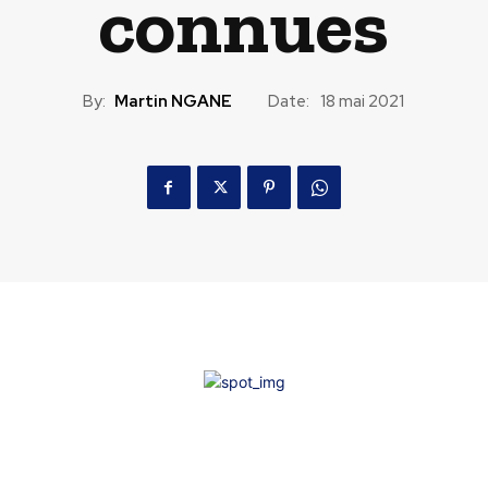
connues
By:
Martin NGANE
Date:
18 mai 2021
n du nouveau CIGIPES : Les entreprises prestataires r