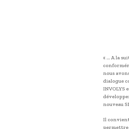
« … A la su
conformém
nous avons
dialogue c
INVOLYS et 
développem
nouveau SI
Il convien
permettre 