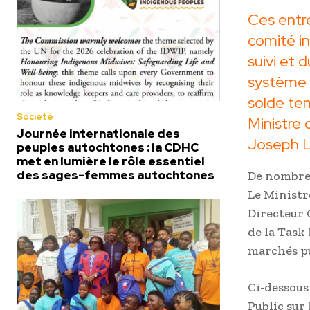
Ces entre
comité in
suivi et 
système d
solde ten
Société
Ministre 
Journée internationale des
Joseph L
peuples autochtones : la CDHC
met en lumière le rôle essentiel
des sages-femmes autochtones
De nombreu
Le Ministre
Directeur 
de la Task
marchés p
Ci-dessous
Public sur 