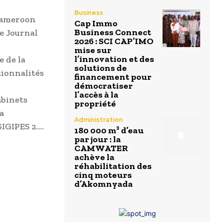
Business
 Cameroon
Cap Immo
Business Connect
e Journal
2026 : SCI CAP’IMO
mise sur
l’innovation et des
e de la
solutions de
tionnalités
financement pour
démocratiser
l’accès à la
abinets
propriété
a
Administration
SIGIPES 2….
180 000 m³ d’eau
par jour : la
CAMWATER
achève la
réhabilitation des
cinq moteurs
d’Akomnyada