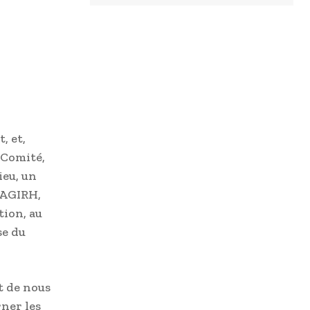
, et,
 Comité,
ieu, un
 AGIRH,
tion, au
se du
t de nous
ner les