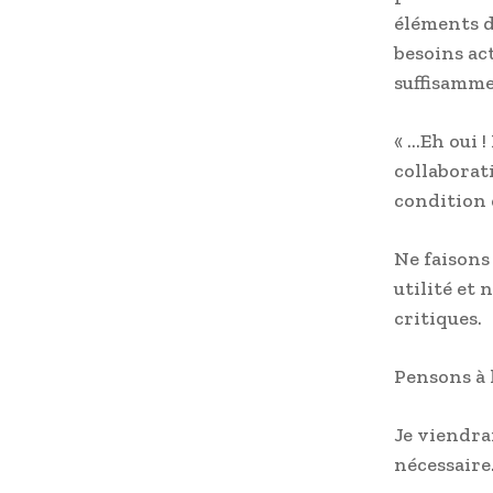
éléments d
besoins ac
suffisamme
« …Eh oui 
collaborati
condition 
Ne faisons
utilité et 
critiques.
Pensons à l
Je viendra
nécessaire