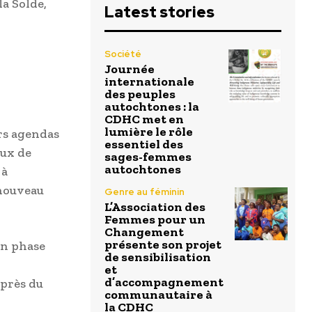
la Solde,
Latest stories
Société
Journée
internationale
des peuples
autochtones : la
CDHC met en
lumière le rôle
rs agendas
essentiel des
aux de
sages-femmes
autochtones
 à
 nouveau
Genre au féminin
L’Association des
Femmes pour un
Changement
présente son projet
en phase
de sensibilisation
et
d’accompagnement
uprès du
communautaire à
la CDHC