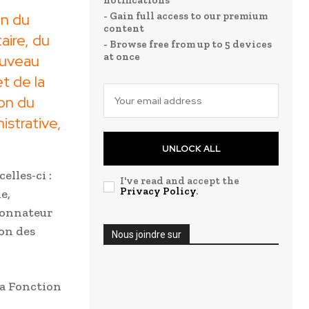
notifications
on du
- Gain full access to our premium
content
aire, du
- Browse free from up to 5 devices
at once
ouveau
t de la
ion du
istrative,
UNLOCK ALL
elles-ci :
I've read and accept the
Privacy Policy
.
e,
donnateur
ion des
Nous joindre sur
la Fonction