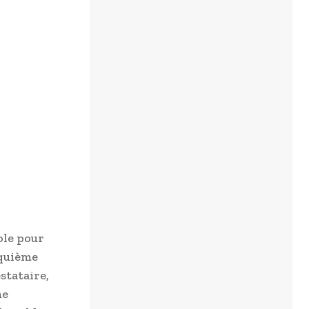
ole pour
nquième
stataire,
me