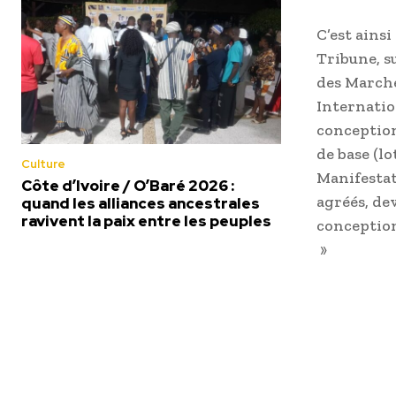
C’est ainsi
Tribune, s
des Marché
Internatio
conception
de base (lo
Culture
Manifestat
Côte d’Ivoire / O’Baré 2026 :
agréés, dev
quand les alliances ancestrales
ravivent la paix entre les peuples
conception
»