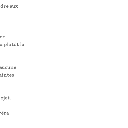
ndre aux
rer
u plutôt la
’aucune
raintes
ojet.
véra