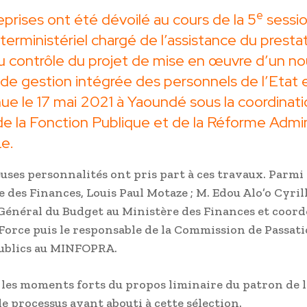
e
prises ont été dévoilé au cours de la 5
sessi
terministériel chargé de l’assistance du prestat
du contrôle du projet de mise en œuvre d’un n
e gestion intégrée des personnels de l’Etat e
ue le 17 mai 2021 à Yaoundé sous la coordinat
de la Fonction Publique et de la Réforme Admin
e.
ses personnalités ont pris part à ces travaux. Parmi c
 des Finances, Louis Paul Motaze ; M. Edou Alo’o Cyrill
Général du Budget au Ministère des Finances et coor
 Force puis le responsable de la Commission de Passat
ublics au MINFOPRA.
 les moments forts du propos liminaire du patron de 
le processus ayant abouti à cette sélection.