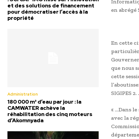
Informatiq
et des solutions de financement
en abrégé 
pour démocratiser l’accès à la
propriété
En cette c
particuliè
Gouverneme
que nous s
cette sess
l’aboutiss
SIGIPES 2.
Administration
180 000 m³ d’eau par jour : la
CAMWATER achève la
« …Dans le
réhabilitation des cinq moteurs
avec la rég
d’Akomnyada
Commission
départemen