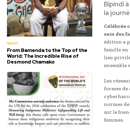
Bipindi à
la journé
Célébrée c
sein des f
édition a 
Sport
famille en 
From Bamenda to the Top of the
World: The Incredible Rise of
lieu privil
Desmond Chamako
ensemble e
Les réseau
formes de 
cyberharcè
normes de 
sur le bie
femmes.