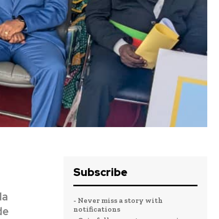
Subscribe
la
- Never miss a story with
de
notifications