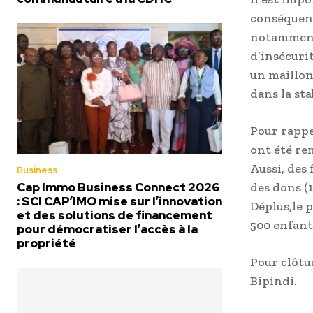
conséquenc
notamment 
d’insécuri
un maillon
dans la sta
Pour rappe
ont été re
Aussi, des
Business
Cap Immo Business Connect 2026
des dons (
: SCI CAP’IMO mise sur l’innovation
Déplus,le 
et des solutions de financement
500 enfant
pour démocratiser l’accès à la
propriété
Pour clôtu
Bipindi.