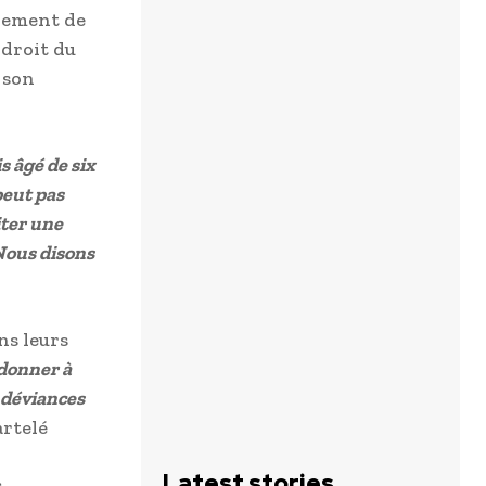
nement de
ndroit du
 son
s âgé de six
peut pas
iter une
 Nous disons
ns leurs
 donner à
s déviances
artelé
Latest stories
s