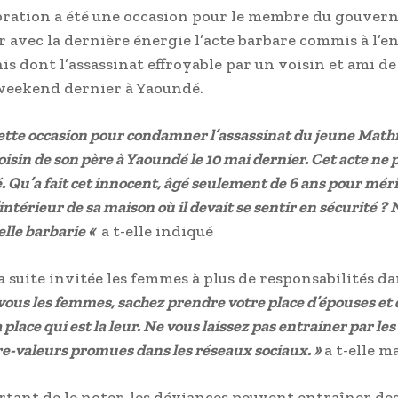
bration a été une occasion pour le membre du gouver
avec la dernière énergie l’acte barbare commis à l’e
is dont l’assassinat effroyable par un voisin et ami de
weekend dernier à Yaoundé.
cette occasion pour condamner l’assassinat du jeune Mathi
voisin de son père à Yaoundé le 10 mai dernier. Cet acte ne 
ié. Qu’a fait cet innocent, âgé seulement de 6 ans pour mér
 l’intérieur de sa maison où il devait se sentir en sécurité ?
elle barbarie «
a t-elle indiqué
la suite invitée les femmes à plus de responsabilités da
vous les femmes, sachez prendre votre place d’épouses et
 place qui est la leur. Ne vous laissez pas entrainer par le
re-valeurs promues dans les réseaux sociaux. »
a t-elle m
ortant de le noter, les déviances peuvent entraîner de