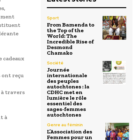
s,
timent
Sport
From Bamenda to
stituent
the Top of the
dérante
World: The
Incredible Rise of
Desmond
Chamako
e cadeaux
Société
Journée
s ont reçu
internationale
des peuples
autochtones : la
 à travers
CDHC met en
lumière le rôle
essentiel des
sages-femmes
autochtones
t à
Genre au féminin
L’Association des
Femmes pour un