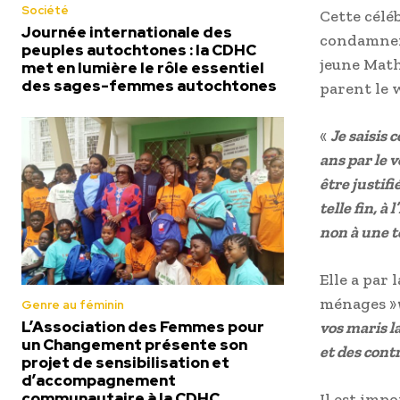
Société
Cette célé
Journée internationale des
condamner 
peuples autochtones : la CDHC
jeune Math
met en lumière le rôle essentiel
des sages-femmes autochtones
parent le 
«
Je saisis 
ans par le 
être justif
telle fin, à
non à une t
Elle a par 
ménages »
Genre au féminin
L’Association des Femmes pour
vos maris la
un Changement présente son
et des cont
projet de sensibilisation et
d’accompagnement
communautaire à la CDHC
Il est imp