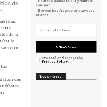
- Gain full access to our premium
ition de
content
er.
- Browse free from up to 5 devices
at once
darité au
,cette
rôle de la
C’est le
, de vivre
UNLOCK ALL
I've read and accept the
Privacy Policy
.
ntes
Nous joindre sur
ulation des
 néfastes
des