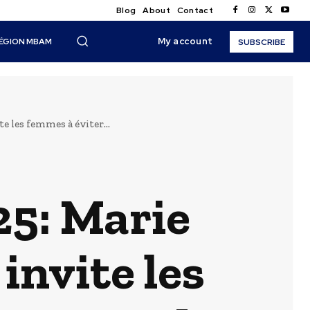
Blog
About
Contact
My account
ÉGION MBAM
SUBSCRIBE
 les femmes à éviter...
5: Marie
nvite les