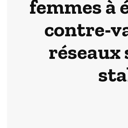
femmes à é
contre-v
réseaux 
sta