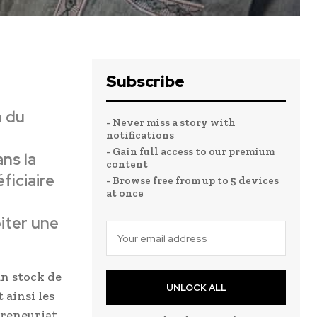
Subscribe
n du
- Never miss a story with
notifications
- Gain full access to our premium
ns la
content
ficiaire
- Browse free from up to 5 devices
at once
iter une
un stock de
UNLOCK ALL
 ainsi les
preneuriat