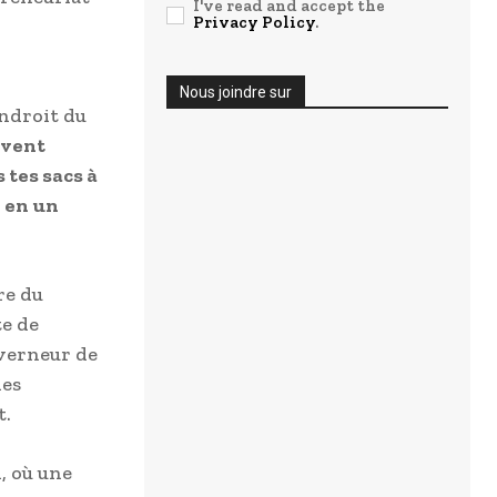
I've read and accept the
Privacy Policy
.
Nous joindre sur
endroit du
ivent
 tes sacs à
e en un
re du
e de
uverneur de
des
t.
, où une