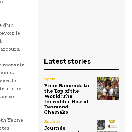
on
e d’un
cevoir le
à
parcours.
Latest stories
s recevoir
 vous.
Sport
vers le
From Bamenda to
ir mis en
the Top of the
World: The
 de ce
Incredible Rise of
Desmond
Chamako
eth Yanne
Société
ités
Journée