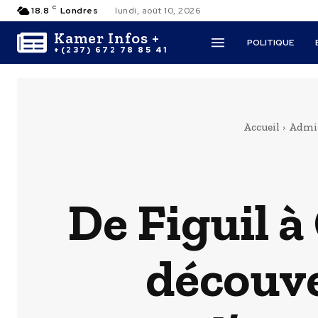
C
18.8
Londres
lundi, août 10, 2026
Kamer Infos +
POLITIQUE
+(237) 672 78 85 41
Accueil
Admin
De Figuil à
découve