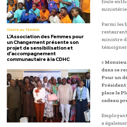
foule enth
ministériel
Parmi les 
Genre au féminin
restaurant
L’Association des Femmes pour
ministre d
un Changement présente son
témoigner 
projet de sensibilisation et
d’accompagnement
communautaire à la CDHC
«
Monsieur 
dans ce re
Pour un dé
Président 
place le P
cadeau pr
Employant 
a égalemen