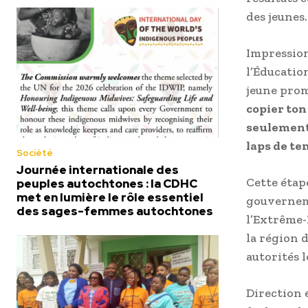
des jeunes.
Impression
l’Éducatio
jeune prom
copier ton
seulement 
laps de te
Société
Journée internationale des
Cette étap
peuples autochtones : la CDHC
met en lumière le rôle essentiel
gouverneme
des sages-femmes autochtones
l’Extrême-
la région d
autorités 
Direction 