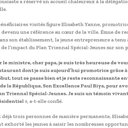
ousiaste a réservé un accueil chaleureux à la délégati
le.
bénéficiaires visités figure Elisabeth Yanne, promotric
 devenu une référence au cœur de la ville. Émue de re
ans son établissement, la jeune entrepreneure a tenu 
de l’impact du Plan Triennal Spécial-Jeunes sur son 
le ministre, cher papa, je suis très heureuse de vou
staurant dont je suis aujourd’hui promotrice grâce à
but, tout se passe bien et je reste reconnaissante en
de la République, Son Excellence Paul Biya, pour avo
lan Triennal Spécial-Jeunes. Je suis un témoin vivant
ésidentiel
», a-t-elle confié.
déjà trois personnes de manière permanente, Elisab
t exhorté les jeunes à saisir les nombreuses opportun