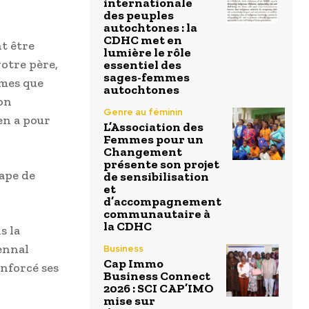
internationale
des peuples
autochtones : la
CDHC met en
t être
lumière le rôle
votre père,
essentiel des
sages-femmes
mmes que
autochtones
ton
Genre au féminin
en a pour
L’Association des
Femmes pour un
Changement
présente son projet
tape de
de sensibilisation
et
d’accompagnement
communautaire à
la CDHC
s la
ennal
Business
Cap Immo
nforcé ses
Business Connect
2026 : SCI CAP’IMO
mise sur