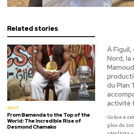
Related stories
À Figuil
Nord, la 
Mamoudou
producti
du Plan T
accompag
activité 
Sport
From Bamenda to the Top of the
Grâce à ce
World: The Incredible Rise of
plus de 20
Desmond Chamako
résultats 