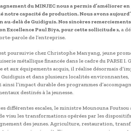
agnement du MINJEC nous a permis d’améliorer en q
é notre capacité de production. Nous avons aujourd
en au-delà de Guidiguis. Nos sincères remerciements
Son Excellence Paul Biya, pour cette sollicitude »,
a dé
orte-parole de l’entreprise.
s’est poursuivie chez Christophe Manyang, jeune prom
iserie métallique financée dans le cadre du PARSE I. 
re et aux équipements acquis, il réalise désormais d’i
 Guidiguis et dans plusieurs localités environnantes,
t ainsi l’impact durable des programmes d’accompa
ntaux destinés à la jeunesse.
ces différentes escales, le ministre Mounouna Foutsou 
de visu les transformations opérées par les dispositif
nement des jeunes. Agriculture, restauration, trans