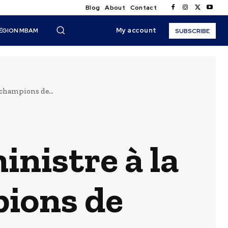
Blog
About
Contact
My account
ÉGION MBAM
SUBSCRIBE
 champions de...
inistre à la
pions de