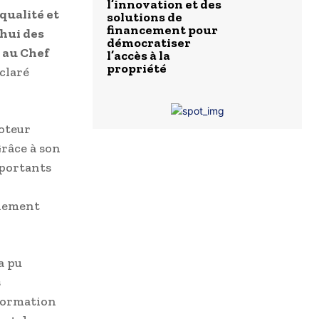
l’innovation et des
ualité et
solutions de
financement pour
’hui des
démocratiser
 au Chef
l’accès à la
propriété
claré
oteur
Grâce à son
mportants
gnement
a pu
s
formation