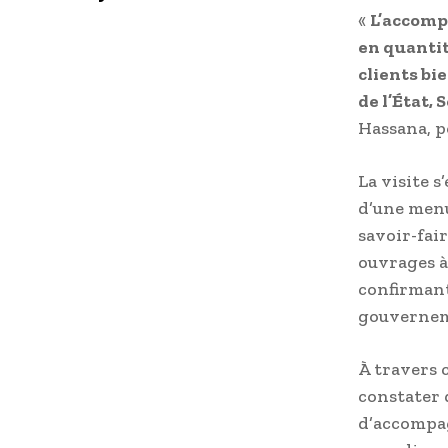
«
L’accomp
en quantit
clients bi
de l’État, 
Hassana, p
La visite 
d’une menu
savoir-fai
ouvrages à
confirman
gouverneme
À travers 
constater 
d’accompag