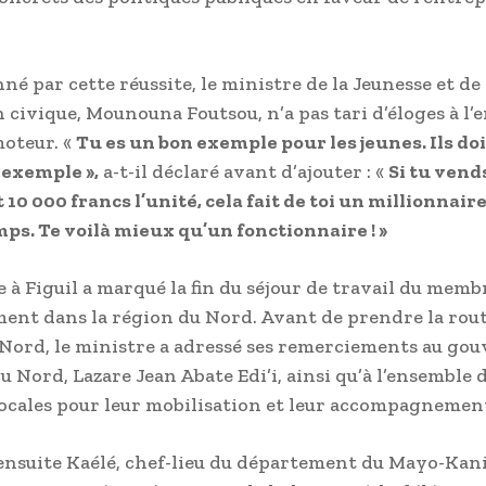
né par cette réussite, le ministre de la Jeunesse et de
n civique, Mounouna Foutsou, n’a pas tari d’éloges à l’
oteur. «
Tu es un bon exemple pour les jeunes. Ils do
 exemple »,
a-t-il déclaré avant d’ajouter : «
Si tu vends
10 000 francs l’unité, cela fait de toi un millionnair
mps. Te voilà mieux qu’un fonctionnaire ! »
e à Figuil a marqué la fin du séjour de travail du memb
nt dans la région du Nord. Avant de prendre la rout
Nord, le ministre a adressé ses remerciements au go
u Nord, Lazare Jean Abate Edi’i, ainsi qu’à l’ensemble 
locales pour leur mobilisation et leur accompagnemen
ensuite Kaélé, chef-lieu du département du Mayo-Kani