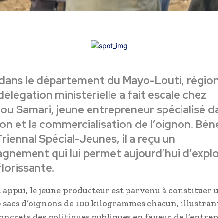
, dans le département du Mayo-Louti, régio
délégation ministérielle a fait escale chez
 Samari, jeune entrepreneur spécialisé da
on et la commercialisation de l’oignon. Béné
riennal Spécial-Jeunes, il a reçu un
nement qui lui permet aujourd’hui d’explo
florissante.
t appui, le jeune producteur est parvenu à constituer 
0 sacs d’oignons de 100 kilogrammes chacun, illustrant
concrets des politiques publiques en faveur de l’entre