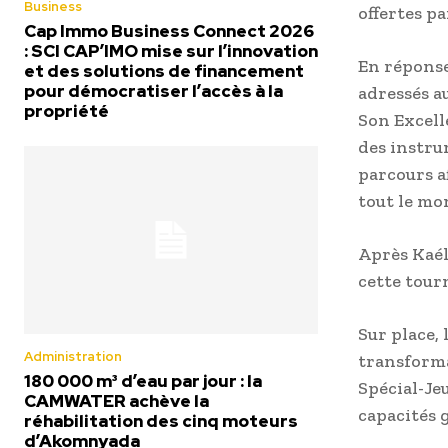
Business
offertes pa
Cap Immo Business Connect 2026
: SCI CAP’IMO mise sur l’innovation
En réponse
et des solutions de financement
pour démocratiser l’accès à la
adressés au
propriété
Son Excell
des instru
parcours a
tout le mon
Après Kaélé
cette tour
Sur place,
Administration
transforma
180 000 m³ d’eau par jour : la
Spécial-Je
CAMWATER achève la
capacités 
réhabilitation des cinq moteurs
d’Akomnyada