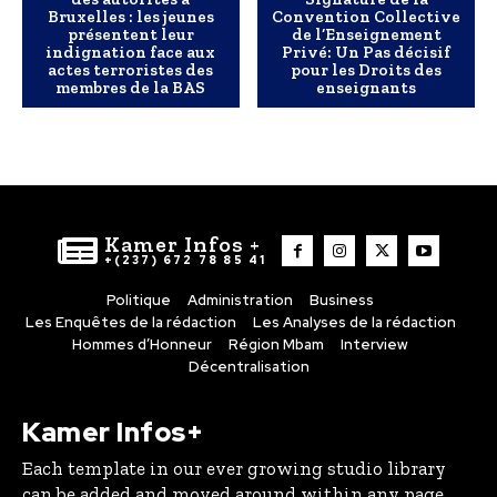
Bruxelles : les jeunes
Convention Collective
présentent leur
de l’Enseignement
indignation face aux
Privé: Un Pas décisif
actes terroristes des
pour les Droits des
membres de la BAS
enseignants
Kamer Infos +
+(237) 672 78 85 41
Politique
Administration
Business
Les Enquêtes de la rédaction
Les Analyses de la rédaction
Hommes d’Honneur
Région Mbam
Interview
Décentralisation
Kamer Infos+
Each template in our ever growing studio library
can be added and moved around within any page